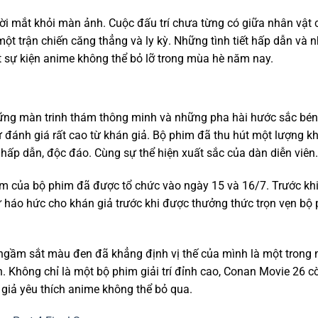
ời mắt khỏi màn ảnh. Cuộc đấu trí chưa từng có giữa nhân vật 
t trận chiến căng thẳng và ly kỳ. Những tình tiết hấp dẫn và 
 sự kiện anime không thể bỏ lỡ trong mùa hè năm nay.
Những màn trinh thám thông minh và những pha hài hước sắc bé
ánh giá rất cao từ khán giả. Bộ phim đã thu hút một lượng kh
hấp dẫn, độc đáo. Cùng sự thể hiện xuất sắc của dàn diễn viên.
 của bộ phim đã được tổ chức vào ngày 15 và 16/7. Trước khi
ự háo hức cho khán giả trước khi được thưởng thức trọn vẹn bộ
 ngầm sắt màu đen đã khẳng định vị thế của mình là một trong
 Không chỉ là một bộ phim giải trí đỉnh cao, Conan Movie 26 c
iả yêu thích anime không thể bỏ qua.