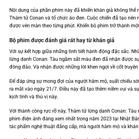
Nội dung của phần phim này đã khiến khán giả không thể r
Thám tử Conan và tổ chức áo đen. Cuộc chiến đã tạo nên mộ
được vén màn theo từng phút. Khiến bộ phim trở thành một
Bộ phim được đánh giá rất hay từ khán giả
Với sự kết hợp giữa những tình tiết hành động đặc sắc. 
lừng danh Conan: Tàu ngầm sắt màu đen đã nhận được sự đ
đông đảo. Và nhận được những lời khen ngợi về cốt truyện 
Để đáp ứng sự mong đợi của người hâm mộ, suất chiếu sớm
ra mắt vào ngày 21/7. Điều này đã tạo thêm niềm vui và s
kịch tính và thú vị này.
Với thành công rực rỡ này, Thám tử lừng danh Conan: Tàu
phim điện ảnh đáng xem nhất trong năm 2023 tại Nhật Bản.
tác phẩm nghệ thuật đẳng cấp, mà người hâm mộ và khán g