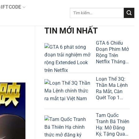
GIFTCODE
Tìm
kiếm:
TIN MỚI NHẤT
GTA 6 Chiếu
Đoạn Phim Mở
Rộng Trên
Netflix Tháng
Này!
Loạn Thế 3Q:
Thần Ma Lệnh
Ra Mắt, Càn
Quét Top 1
Google Play
Tam Quốc
Tranh Bá Thiên
Hạ: Mở Đăng
Ký, Tặng Quan