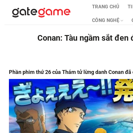
Bỏ
TRANG CHỦ
T
qua
nội
CÔNG NGHỆ
dung
Conan: Tàu ngầm sắt đen 
Phần phim thứ 26 của Thám tử lừng danh Conan đã ch