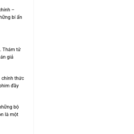
chính –
những bí ẩn
n. Thám tử
án giả
 chính thức
 phim đầy
 những bộ
òn là một