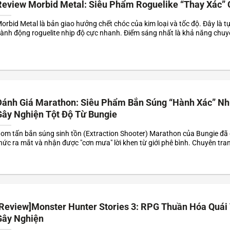
Review Morbid Metal: Siêu Phẩm Roguelike “Thay Xác” 
orbid Metal là bản giao hưởng chết chóc của kim loại và tốc độ. Đây là 
ành động roguelite nhịp độ cực nhanh. Điểm sáng nhất là khả năng chuy
hời giữa 4 nhân vật ngay giữa không trung. Với đồ họa sci-fi u tối, đây...
Đánh Giá Marathon: Siêu Phẩm Bắn Súng “Hành Xác” N
Gây Nghiện Tột Độ Từ Bungie
om tấn bắn súng sinh tồn (Extraction Shooter) Marathon của Bungie đã 
hức ra mắt và nhận được "cơn mưa" lời khen từ giới phê bình. Chuyên tra
hấm 9/10, trong khi GamesRadar gọi đây là "tựa game bắn súng nhiều n
êu thích nhất trong nhiều...
[Review]Monster Hunter Stories 3: RPG Thuần Hóa Quái
Gây Nghiện