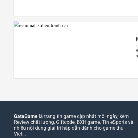
Đ
R
R
n
S
n
GateGame
là trang tin game cập nhật mỗi ngày, kèm
Review chất lượng, Giftcode, BXH game, Tin eSports và
nhiều nội dung giải trí hấp dẫn dành cho game thủ
Việt...