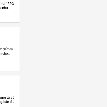
in-off RPG
bị như
Monsties,
ắm đấm vì
ện cho
 quản...
ứng từ vũ
ng bản đồ,
ích.