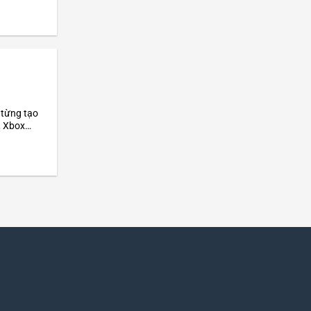
 từng tạo
, Xbox
hông khí