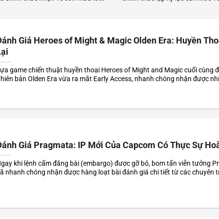
 phê bình nhờ màn lột xác đồ họa
ra trên Steam. Trò chơi bùng nổ
ết. Giữa bối cảnh khủng hoảng,
sơn độc bản, kích thích tư duy s
lực vào hoài niệm cướp biển này của
tuyến tính điên rồ của cộng đồn
 chứng minh...
Đánh Giá Heroes of Might & Magic Olden Era: Huyền Tho
ại
ựa game chiến thuật huyền thoại Heroes of Might and Magic cuối cùng đã 
hiên bản Olden Era vừa ra mắt Early Access, nhanh chóng nhận được nh
iá tích cực. Sự kết hợp giữa lối chơi cổ điển và đồ họa hiện đại đã làm nức.
Đánh Giá Pragmata: IP Mới Của Capcom Có Thực Sự Ho
gay khi lệnh cấm đăng bài (embargo) được gỡ bỏ, bom tấn viễn tưởng 
ã nhanh chóng nhận được hàng loạt bài đánh giá chi tiết từ các chuyên 
ín như IGN, GameSpot và Kotaku. Đại đa số các nhà phê bình đều dành n
ó...