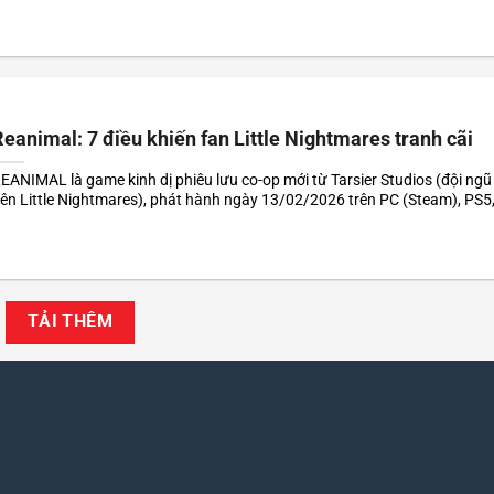
iểm...
eanimal: 7 điều khiến fan Little Nightmares tranh cãi
EANIMAL là game kinh dị phiêu lưu co-op mới từ Tarsier Studios (đội ngũ
ên Little Nightmares), phát hành ngày 13/02/2026 trên PC (Steam), PS5
eries X|S và Nintendo Switch 2. Điểm “ăn tiền” của Reanimal nằm ở bầu k
gột ngạt, hình ảnh u ám...
TẢI THÊM