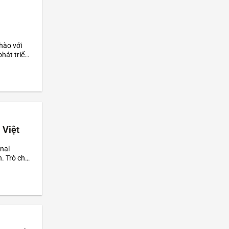
hào với
hát triển
 Việt
nal
. Trò chơi
âng...