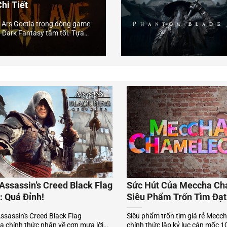
hi Tiết
ủa Ars Goetia trong dòng game
Dark Fantasy tăm tối. Tựa
System) cực kỳ sâu rộng,...
Assassin’s Creed Black Flag
Sức Hút Của Meccha Ch
 Quá Đỉnh!
Siêu Phẩm Trốn Tìm Đạt 
Bản
Assassin's Creed Black Flag
Siêu phẩm trốn tìm giá rẻ Mec
 chính thức nhận về cơn mưa lời
chính thức lập kỷ lục cán mốc 1