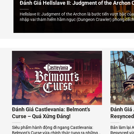
Đánh Giá Hellslave II: Judgment of the Archon C
Hellslave II: Judgment of the Archon là bước tiến vượt bậc c
nhập vai thám hiểm hầm ngục (Dungeon Crawler) phong cách 
game ghi điểm tuyệt đối nhờ hệ thống biến hóa kỹ năng (Build 
m
Đánh Giá Castlevania: Belmont’s
Đánh Giá 
Curse – Quá Xứng Đáng!
Resynced:
ước
Siêu phẩm hành động đi ngang Castlevania:
Bản làm lại 
Belmont's Curse vừa chính thức tung ra những
Resynced vừa