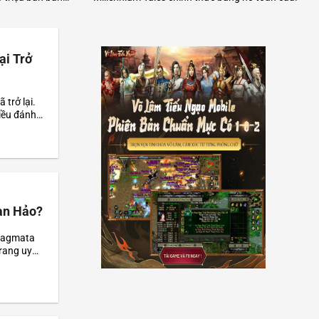
 nhờ cơ chế phun
với cơn mưa điểm số tuyệt đối từ báo giới quốc
áng tạo phi
tế. Trò chơi được đánh giá là tiêu chuẩn vàng
g.
mới nhờ sự lột xác vượt trội về đồ họa trên phần
cứng...
ại Trở
trở lại.
iều đánh
..
àn Hảo?
Pragmata
trang uy
hững lời