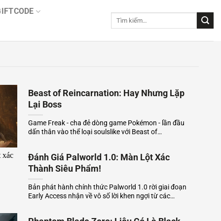
GIFTCODE
Tìm
kiếm:
Beast of Reincarnation: Hay Nhưng Lặp
Lại Boss
Game Freak - cha đẻ dòng game Pokémon - lần đầu
dấn thân vào thể loại soulslike với Beast of
Reincarnation, một hành trình sinh tồn hậu tận thế
với hệ thống đỡ đòn mãn nhãn và cơ chế di chuyển
Đánh Giá Palworld 1.0: Màn Lột Xác
độc đáo bằng mái tóc phát sáng. Dù sở...
Thành Siêu Phẩm!
Bản phát hành chính thức Palworld 1.0 rời giai đoạn
Early Access nhận về vô số lời khen ngợi từ các
trang tin uy tín cũng như cộng đồng game thủ Game
lột xác ấn tượng nhờ hiệu năng tối ưu mượt mà, bổ