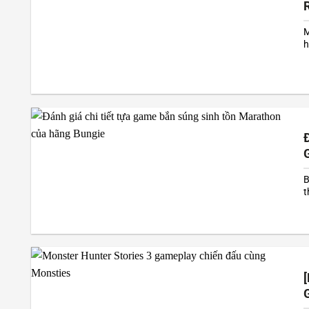
M
h
t
B
t
c
y