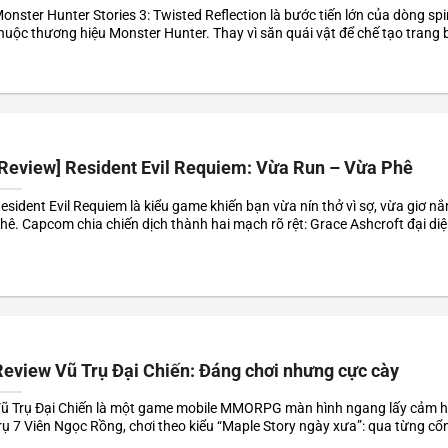
onster Hunter Stories 3: Twisted Reflection là bước tiến lớn của dòng sp
huộc thương hiệu Monster Hunter. Thay vì săn quái vật để chế tạo trang 
ruyền thống, người chơi sẽ thu thập và nuôi dưỡng những sinh vật gọi là 
ùng chúng chiến đấu...
[Review] Resident Evil Requiem: Vừa Run – Vừa Phê
esident Evil Requiem là kiểu game khiến bạn vừa nín thở vì sợ, vừa giơ n
hê. Capcom chia chiến dịch thành hai mạch rõ rệt: Grace Ashcroft đại di
Resident Evil kiểu mới” với góc nhìn cận cảnh, nặng về stealth – sinh tồn –
Review Vũ Trụ Đại Chiến: Đáng chơi nhưng cực cày
ũ Trụ Đại Chiến là một game mobile MMORPG màn hình ngang lấy cảm h
rụ 7 Viên Ngọc Rồng, chơi theo kiểu “Maple Story ngày xưa”: qua từng cổ
uái phân tầng (trên cao/dưới đất) và lên cấp bằng từng đòn đánh trúng đ