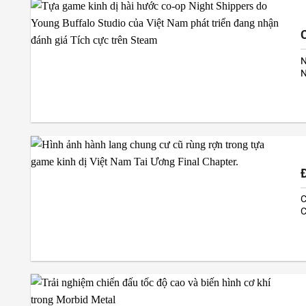
N
N
v
Đ
C
C
m