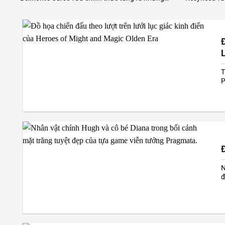
ho
bản trải nghiệm sớm đầy hứa hẹn. Lối chơi chặt
khen từ giới
.
chém màn hình ngang đỉnh cao này khẳng định
không góc ch
mới
sẽ hoàn toàn xứng đáng với sự chờ đợi ròng rã
nước đi dồn 
suốt nhiều năm của cộng...
Ubisoft đang
L
T
P
g
N
đ
t
c