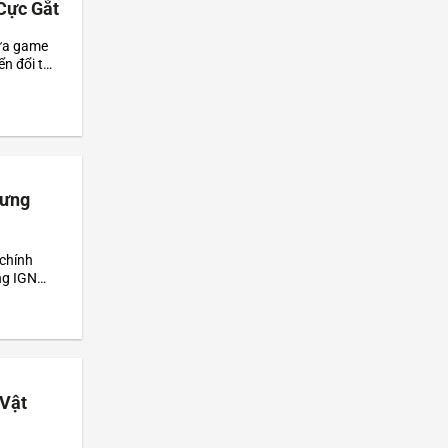
Cực Gắt
tựa game
ển đổi tức
hưng
chính
ng IGN
gười chơi
 Vật