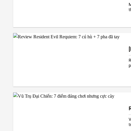
M
t
t
c
R
p
“
V
t
q