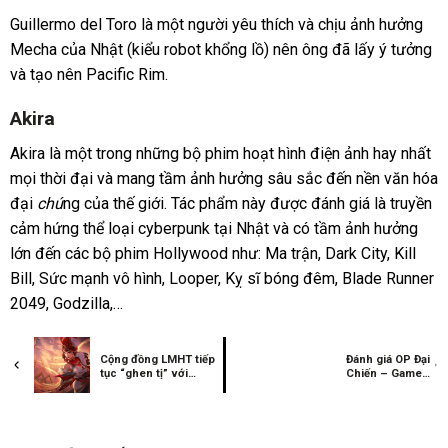
Guillermo del Toro là một người yêu thích và chịu ảnh hưởng
Mecha của Nhật (kiểu robot khổng lồ) nên ông đã lấy ý tưởng
và tạo nên Pacific Rim.
Akira
Akira là một trong những bộ phim hoạt hình điện ảnh hay nhất
mọi thời đại và mang tầm ảnh hưởng sâu sắc đến nền văn hóa
đại
chú
ng của thế giới. Tác phẩm này được đánh giá là truyền
cảm hứng thể loại cyberpunk tại Nhật và có tầm ảnh hưởng
lớn đến các bộ phim Hollywood như: Ma trận, Dark City, Kill
Bill, Sức mạnh vô hình, Looper, Kỵ sĩ bóng đêm, Blade Runner
2049, Godzilla,…
Cộng đồng LMHT tiếp
Đánh giá OP Đại
tục “ghen tị” với
Chiến – Game
trang phục của Tốc
chiến thuật chủ
Chiến
đề One Piece
phát hành tại
Việt Nam