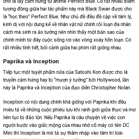
cho là lấy cảm hứng từ anime Perfect Blue. Có rất nhiều điểm
tương đồng giữa hai tác phẩm này mà Black Swan được cho
là “học theo” Perfect Blue. Như chủ đề đều đề cập về tâm lý,
kinh dị với nội dung kể về nhân vật nữ chính rối loạn đa nhân
cách mà sinh ra ảo tưởng nên nhìn thấy một bản sao của
chính mình từ đây cuộc sống rơi vào vòng xoáy hỗn loạn. Có
rất nhiều tình tiết, bối cảnh giữa hai phim rất giống nhau.
Paprika và Inception
Tiếp tục một tuyệt phẩm nữa của Satoshi Kon được cho là
truyền cảm hứng hay bị “mượn ý tưởng” bởi Hollywood, lần
này là Paprika và Inception của đạo diễn Christopher Nolan.
Inception có nội dung chính khá giống với Paprika khi đều
miêu tả về những cuộc phiêu lưu khi ranh giới giữa thực và mơ
liên tục bị đảo lộn. Nếu Paprika là câu chuyện về việc con
người bước vào giấc mộng của nhau nhờ cỗ máy có tên DC
Mini thì Inception là mô tả sự thâm nhập vào tâm trí loài