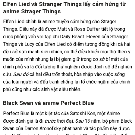
Elfen Lied và Stranger Things lấy cảm hứng từ
anime Strager Things
Elfen Lied chính là anime truyền cảm hứng cho Strager
Things. Điều này đã được Matt và Ross Duffer tiết lộ trong
cuộc phỏng vấn với tạp chí Daily Beast. Eleven của Stranger
Things và Lucy của Elfen Lied có điểm tương đồng khi cả hai
đều sở sức mạnh siêu nhiên, có thể điều khiển mọi thứ theo ý
muốn của mình nhưng lại bị giam giữ trong cơ sở bí mật của
chính phủ và là đối tượng thử nghiệm được đánh số để nghiên
cứu.
Sau đó
cả hai đều trốn thoát, hòa nhập vào cuộc sống
của loài người và đấu tranh chống lại tổ chức ngầm của chính
phủ cũng như các sinh vật siêu nhiên.
Black Swan và anime Perfect Blue
Perfect Blue là một kiệt tác của Satoshi Kon, một Anime
được đánh giá là đi
trước
thời đại.
Sau
13 năm, bộ phim Black
Swan của Darren Aronofsky phát hành và tác phẩm này được