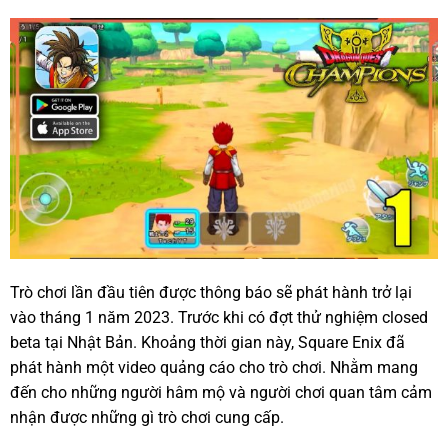
Trò chơi lần đầu tiên được thông báo sẽ phát hành trở lại
vào tháng 1 năm 2023. Trước khi có đợt thử nghiệm closed
beta tại Nhật Bản. Khoảng thời gian này, Square Enix đã
phát hành một video quảng cáo cho trò chơi. Nhằm mang
đến cho những người hâm mộ và người chơi quan tâm cảm
nhận được những gì trò chơi cung cấp.