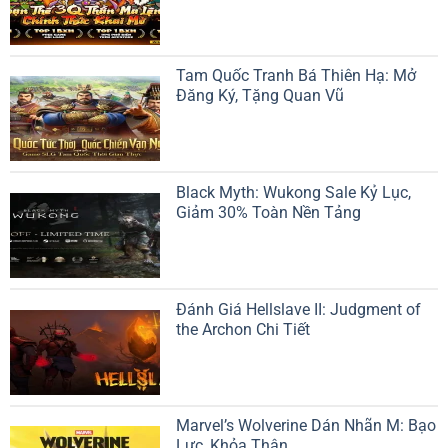
Tam Quốc Tranh Bá Thiên Hạ: Mở
Đăng Ký, Tặng Quan Vũ
Black Myth: Wukong Sale Kỷ Lục,
Giảm 30% Toàn Nền Tảng
Đánh Giá Hellslave II: Judgment of
the Archon Chi Tiết
Marvel’s Wolverine Dán Nhãn M: Bạo
Lực, Khỏa Thân