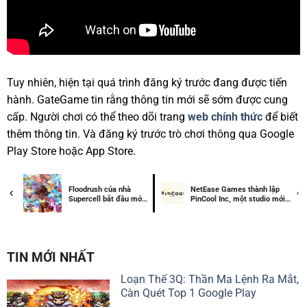
Tuy nhiên, hiện tại quá trình đăng ký trước đang được tiến
hành. GateGame tin rằng thông tin mới sẽ sớm được cung
cấp. Người chơi có thể theo dõi trang
web chính thức
để biết
thêm thông tin. Và đăng ký trước trò chơi thông qua Google
Play Store hoặc App Store.
Floodrush của nhà
NetEase Games thành lập
Supercell bắt đầu mở
PinCool Inc, một studio mới
thử nghiệm Beta giới
nhằm sản xuất Nội dung giải
hạn dành cho Android
trí toàn cầu
TIN MỚI NHẤT
Loạn Thế 3Q: Thần Ma Lệnh Ra Mắt,
Càn Quét Top 1 Google Play