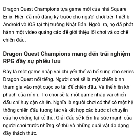
Dragon Quest Champions tựa game mới của nhà Square
Enix. Hiện đã mở đăng ký trước cho người chơi trên thiết bị
Android và iOS tại thị trường Nhật Bản. Ngoài ra, họ đã phát
hành một video quảng cáo để giới thiệu lối chơi và cơ chế
chiến đấu.
Dragon Quest Champions mang đến trải nghiệm
RPG đầy sự phiêu lưu
Đây là một game nhập vai chuyển thể và bổ sung cho series
Dragon Quest nổi tiếng. Người chơi sẽ là một chiến binh
tham gia vào một cuộc so tài để chiến đấu. Và thể hiện khí
phách của mình. Trò chơi sẽ là một game nhập vai chiến
đấu chỉ huy cận chiến. Nghĩa là người chơi có thể có một hệ
thống chiến đấu tương tác và kết hợp các bước di chuyển
của họ chống lại kẻ thù. Giải đấu sẽ kiểm tra sức mạnh của
người chơi trước những kẻ thù và những quái vật đa dạng
đầy thách thức.