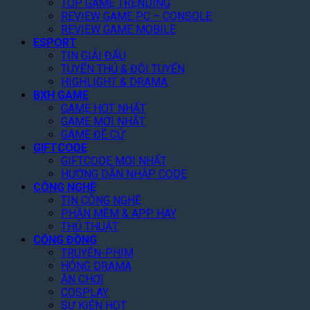
TOP GAME TRENDING
ấ
C
k
”
REVIEW GAME PC – CONSOLE
t
h
i
,
REVIEW GAME MOBILE
2
i
n
T
ESPORT
0
T
G
a
TIN GIẢI ĐẤU
2
i
i
k
TUYỂN THỦ & ĐỘI TUYỂN
6
ế
á
e
HIGHLIGHT & DRAMA
t
R
-
BXH GAME
!
ẻ
T
GAME HOT NHẤT
,
GAME MỚI NHẤT
w
F
GAME ĐỀ CỬ
o
GIFTCODE
a
N
GIFTCODE MỚI NHẤT
n
â
HƯỚNG DẪN NHẬP CODE
K
n
CÔNG NGHỆ
h
g
TIN CÔNG NGHỆ
e
D
PHẦN MỀM & APP HAY
n
ự
THỦ THUẬT
“
B
CỘNG ĐỒNG
C
á
TRUYỆN-PHIM
ó
o
HÓNG DRAMA
T
L
ĂN CHƠI
â
ê
COSPLAY
m
n
SỰ KIỆN HOT