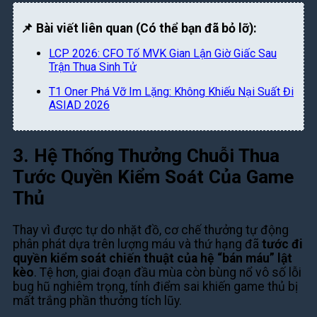
📌 Bài viết liên quan (Có thể bạn đã bỏ lỡ):
LCP 2026: CFO Tố MVK Gian Lận Giờ Giấc Sau
Trận Thua Sinh Tử
T1 Oner Phá Vỡ Im Lặng: Không Khiếu Nại Suất Đi
ASIAD 2026
3. Hệ Thống Thưởng Chuỗi Thua
Tước Quyền Kiểm Soát Của Game
Thủ
Thay vì được tự do nhặt đồ, cơ chế thưởng tự động
phân phát dựa trên lượng máu và thứ hạng đã
tước đi
quyền kiểm soát chiến thuật của hệ “bán máu” lật
kèo
. Tệ hơn, giai đoạn đầu mùa còn bùng nổ vô số lỗi
bug hũ nghiêm trọng, tính điểm sai khiến game thủ bị
mất trắng phần thưởng tích lũy.