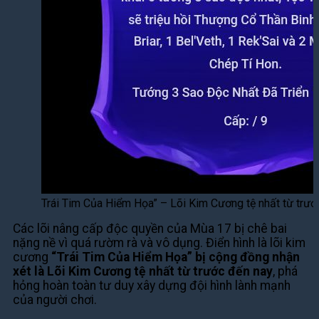
Trái Tim Của Hiểm Họa” – Lõi Kim Cương tệ nhất từ trướ
Các lõi nâng cấp độc quyền của Mùa 17 bị chê bai
nặng nề vì quá rườm rà và vô dụng. Điển hình là lõi kim
cương
“Trái Tim Của Hiểm Họa” bị cộng đồng nhận
xét là Lõi Kim Cương tệ nhất từ trước đến nay
, phá
hỏng hoàn toàn tư duy xây dựng đội hình lành mạnh
của người chơi.