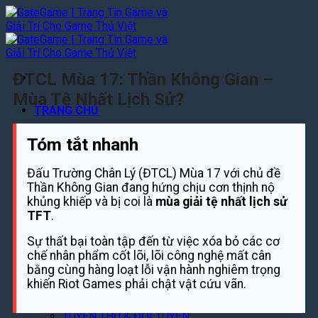
Bỏ
qua
nội
dung
ĐTCL Mùa 17: Thần Không Gian –
Mùa Tệ Nhất Lịch Sử?
TRANG CHỦ
TIN GAME
Tóm tắt nhanh
TIN GAME MOBILE
Đấu Trường Chân Lý (ĐTCL) Mùa 17 với chủ đề
TIN GAME PC
Thần Không Gian đang hứng chịu cơn thịnh nộ
TIN GAME CONSOLE
khủng khiếp và bị coi là
mùa giải tệ nhất lịch sử
REVIEWS
TFT
.
TOP GAME TRENDING
Sự thất bại toàn tập đến từ việc xóa bỏ các cơ
REVIEW GAME PC – CONSOLE
chế nhân phẩm cốt lõi, lõi công nghệ mất cân
REVIEW GAME MOBILE
bằng cùng hàng loạt lỗi vận hành nghiêm trọng
ESPORT
khiến Riot Games phải chật vật cứu vãn.
TIN GIẢI ĐẤU
TUYỂN THỦ & ĐỘI TUYỂN