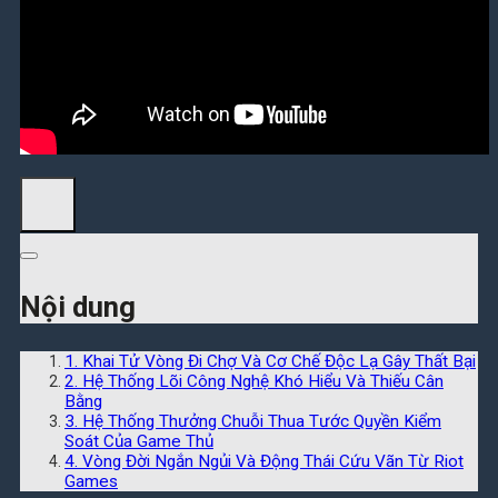
Tìm
kiếm:
Tìm
kiếm:
Nội dung
1. Khai Tử Vòng Đi Chợ Và Cơ Chế Độc Lạ Gây Thất Bại
2. Hệ Thống Lõi Công Nghệ Khó Hiểu Và Thiếu Cân
Bằng
3. Hệ Thống Thưởng Chuỗi Thua Tước Quyền Kiểm
Soát Của Game Thủ
4. Vòng Đời Ngắn Ngủi Và Động Thái Cứu Vãn Từ Riot
Games