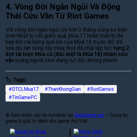
4. Vòng Đời Ngắn Ngủi Và Động
Thái Cứu Vãn Từ Riot Games
Với vòng đời ngắn ngủi chỉ hơn 3 tháng cùng sự kiện
Sinh Nhật bị cắt giảm quà, Mùa 17 hoàn toàn bị đè
bẹp bởi cái bóng quá lớn của Mùa 16 trước đó. Để
xoa dịu làn sóng tẩy chay, Riot đã phải lập tức
tung 2
đợt tái hiện Mùa cũ (đặc biệt là Mùa 16) nhằm cứu
vãn
lượng người chơi đang tụt dốc không phanh.
🏷️ Tags:
#DTCLMua17
#ThanKhongGian
#RiotGames
#TinGamePC
© Xem thêm các tin hot khác tại
GateGame.net
– Trang tin
game & giải trí dành cho game thủ Việt.