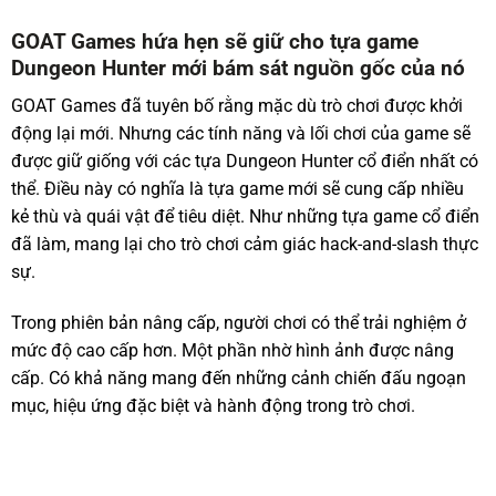
GOAT Games hứa hẹn sẽ giữ cho tựa game
Dungeon Hunter mới bám sát nguồn gốc của nó
GOAT Games đã tuyên bố rằng mặc dù trò chơi được khởi
động lại mới. Nhưng các tính năng và lối chơi của game sẽ
được giữ giống với các tựa Dungeon Hunter cổ điển nhất có
thể. Điều này có nghĩa là tựa game mới sẽ cung cấp nhiều
kẻ thù và quái vật để tiêu diệt. Như những tựa game cổ điển
đã làm, mang lại cho trò chơi cảm giác hack-and-slash thực
sự.
Trong phiên bản nâng cấp, người chơi có thể trải nghiệm ở
mức độ cao cấp hơn. Một phần nhờ hình ảnh được nâng
cấp. Có khả năng mang đến những cảnh chiến đấu ngoạn
mục, hiệu ứng đặc biệt và hành động trong trò chơi.