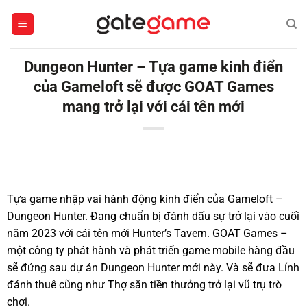
Bỏ
qua
nội
dung
Dungeon Hunter – Tựa game kinh điển
của Gameloft sẽ được GOAT Games
mang trở lại với cái tên mới
Tựa game nhập vai hành động kinh điển của Gameloft –
Dungeon Hunter. Đang chuẩn bị đánh dấu sự trở lại vào cuối
năm 2023 với cái tên mới Hunter’s Tavern. GOAT Games –
một công ty phát hành và phát triển game mobile hàng đầu
sẽ đứng sau dự án Dungeon Hunter mới này. Và sẽ đưa Lính
đánh thuê cũng như Thợ săn tiền thưởng trở lại vũ trụ trò
chơi.