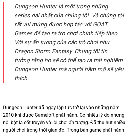
Dungeon Hunter là một trong những
series dài nhất của chúng tôi. Và chúng tôi
rất vui mừng được hợp tác với GOAT
Games để tạo ra trò chơi chính tiếp theo.
Với sự ấn tượng của các trò chơi như
Dragon Storm Fantasy. Chúng tôi tin
tưởng rằng họ sẽ có thể tạo ra trải nghiệm
Dungeon Hunter mà người hâm mộ sẽ yêu
thích.
Dungeon Hunter đã ngay lập tức trở lại vào những năm
2010 khi được Gameloft phát hành. Có nhiều lý do nhưng
nổi bật là cốt truyện và lối chơi ấn tượng. Đã thu hút nhiều
người chơi trong thời gian đó. Trong bản game phát hành