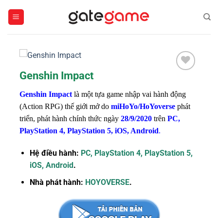
Bỏ
qua
nội
dung
Genshin Impact
Genshin Impact
là một tựa game nhập vai hành động
(Action RPG) thế giới mở do
miHoYo/HoYoverse
phát
triển,
phát hành chính thức ngày
28/9/2020
trên
PC,
PlayStation 4, PlayStation 5, iOS, Android
.
Hệ điều hành:
PC, PlayStation 4, PlayStation 5,
iOS, Android
.
Nhà phát hành:
HOYOVERSE
.