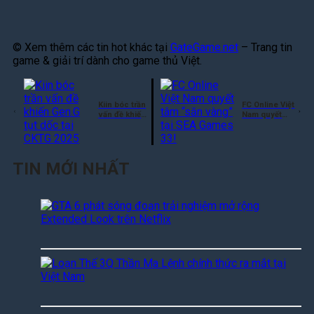
© Xem thêm các tin hot khác tại
GateGame.net
– Trang tin
game & giải trí dành cho game thủ Việt.
Kiin bóc trần
FC Online Việt
vấn đề khiến
Nam quyết
Gen.G tụt
tâm “săn
dốc tại CKTG
vàng” tại SEA
2025
Games 33!
TIN MỚI NHẤT
G
T
A
6
C
L
h
o
i
ạ
ế
n
u
T
T