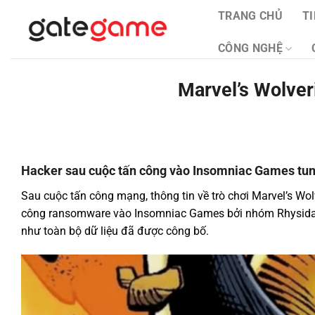
Bỏ
TRANG CHỦ
T
qua
nội
CÔNG NGHỆ
dung
Marvel’s Wolveri
Hacker sau cuộc tấn công vào Insomniac Games tung r
Sau cuộc tấn công mạng, thông tin về trò chơi Marvel’s Wol
công ransomware vào Insomniac Games bởi nhóm Rhysida. B
như toàn bộ dữ liệu đã được công bố.