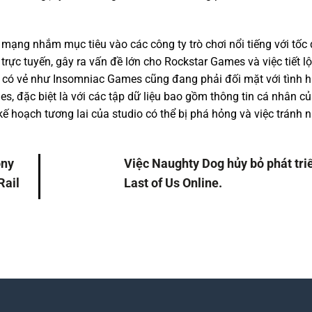
ạng nhắm mục tiêu vào các công ty trò chơi nổi tiếng với tốc
 trực tuyến, gây ra vấn đề lớn cho Rockstar Games và việc tiết lộ 
à có vẻ như Insomniac Games cũng đang phải đối mặt với tình 
es, đặc biệt là với các tập dữ liệu bao gồm thông tin cá nhân c
kế hoạch tương lai của studio có thể bị phá hỏng và việc tránh n
ony
Việc Naughty Dog hủy bỏ phát tri
Rail
Last of Us Online.