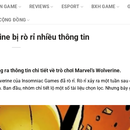
IN GAME
REVIEWS
ESPORT
BXH GAME
CỘNG ĐỒNG
ne bị rò rỉ nhiều thông tin
a thông tin chi tiết về trò chơi Marvel’s Wolverine.
verine của Insomniac Games đã rò rỉ. Rò rỉ xảy ra một tuần sau
an đầu, nhóm chỉ tiết lộ một số tài liệu chọn lọc. Nhưng bây