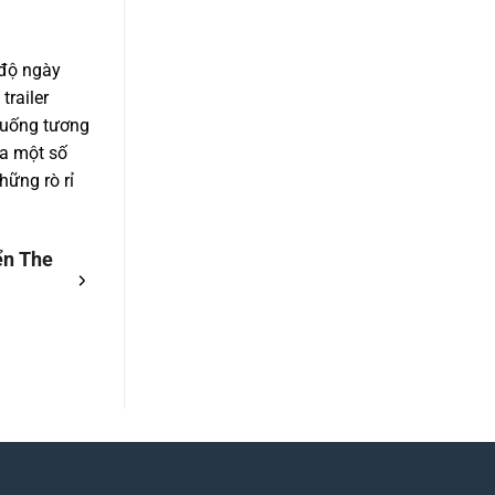
 độ ngày
trailer
huống tương
ủa một số
hững rò rỉ
ển The