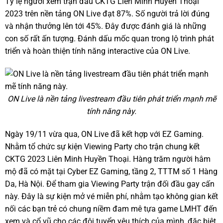
Tỷ lệ người xem trận đấu CKTG Liên Minh Huyền Thoại
2023 trên nền tảng ON Live đạt 87%. Số người trả lời đúng
và nhận thưởng lên tới 45%. Đây được đánh giá là những
con số rất ấn tượng. Đánh dấu mốc quan trong lộ trình phát
triển và hoàn thiện tính năng interactive của ON Live.
ON Live là nền tảng livestream đầu tiên phát triển mạnh mẽ
tính năng này.
Ngày 19/11 vừa qua, ON Live đã kết hợp với EZ Gaming.
Nhằm tổ chức sự kiện Viewing Party cho trận chung kết
CKTG 2023 Liên Minh Huyền Thoại. Hàng trăm người hâm
mộ đã có mặt tại Cyber EZ Gaming, tầng 2, TTTM số 1 Hàng
Da, Hà Nội. Để tham gia Viewing Party trận đối đầu gay cấn
này. Đây là sự kiện mở vé miễn phí, nhằm tạo không gian kết
nối các bạn trẻ có chung niềm đam mê tựa game LMHT đến
xem và cổ vũ cho các đội tuyển yêu thích của mình, đặc biệt