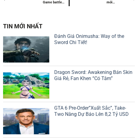
Game battle
mới
royale mở truy
Summoner’s Rift
cập sớm
của mùa giải
2024
TIN MỚI NHẤT
Đánh Giá Onimusha: Way of the
Sword Chi Tiết!
Dragon Sword: Awakening Bán Skin
Giá Rẻ, Fan Khen “Có Tâm”
GTA 6 Pre-Order”Xuất Sắc”, Take-
Two Nâng Dự Báo Lên 8,2 Tỷ USD