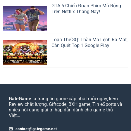
GTA 6 Chiếu Đoạn Phim Mở Rộng
Trên Netflix Tháng Này!
Loạn Thế 3Q: Thần Ma Lệnh Ra Mắt,
Càn Quét Top 1 Google Play
GateGame
là trang tin game cập nhật mỗi ngày, kèm
Review chất lượng, Giftcode, BXH game, Tin eSports và
nhiều nội dung giải trí hấp dẫn dành cho game thủ
Việt...
contact@gategame.net