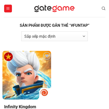
Bỏ
qua
nội
dung
SẢN PHẨM ĐƯỢC GẮN THẺ “#FUNTAP”
Infinity Kingdom