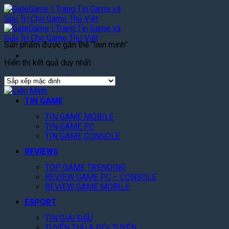
Bỏ
qua
nội
dung
Sản phẩm được gắn thẻ “lien minh”
Hiển thị kết quả duy nhất
TRANG CHỦ
TIN GAME
TIN GAME MOBILE
TIN GAME PC
TIN GAME CONSOLE
REVIEWS
TOP GAME TRENDING
REVIEW GAME PC – CONSOLE
REVIEW GAME MOBILE
ESPORT
TIN GIẢI ĐẤU
TUYỂN THỦ & ĐỘI TUYỂN