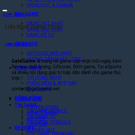
HIGHLIGHT & DRAMA
BXH GAME
Xem nhanh
GAME HOT NHẤT
Liên Minh Huyền Thoại
GAME MỚI NHẤT
GAME ĐỀ CỬ
GIFTCODE
VNGGAMES
GIFTCODE MỚI NHẤT
HƯỚNG DẪN NHẬP CODE
GateGame
là trang tin game cập nhật mỗi ngày, kèm
Review chất lượng, Giftcode, BXH game, Tin eSports
CÔNG NGHỆ
và nhiều nội dung giải trí hấp dẫn dành cho game thủ
TIN CÔNG NGHỆ
Việt...
PHẦN MỀM & APP HAY
contact@gategame.net
THỦ THUẬT
CỘNG ĐỒNG
TRANG CHỦ
TIN GAME
TRUYỆN-PHIM
TIN GAME MOBILE
HÓNG DRAMA
TIN GAME PC
ĂN CHƠI
TIN GAME CONSOLE
COSPLAY
REVIEWS
SỰ KIỆN HOT
TOP GAME TRENDING