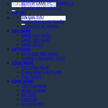
REVIEW GAME PC – CONSOLE
Tìm
REVIEW GAME MOBILE
kiếm:
ESPORT
TIN GIẢI ĐẤU
Tìm
TUYỂN THỦ & ĐỘI TUYỂN
kiếm:
HIGHLIGHT & DRAMA
BXH GAME
GAME HOT NHẤT
GAME MỚI NHẤT
GAME ĐỀ CỬ
GIFTCODE
GIFTCODE MỚI NHẤT
HƯỚNG DẪN NHẬP CODE
CÔNG NGHỆ
TIN CÔNG NGHỆ
PHẦN MỀM & APP HAY
THỦ THUẬT
CỘNG ĐỒNG
TRUYỆN-PHIM
HÓNG DRAMA
ĂN CHƠI
COSPLAY
SỰ KIỆN HOT