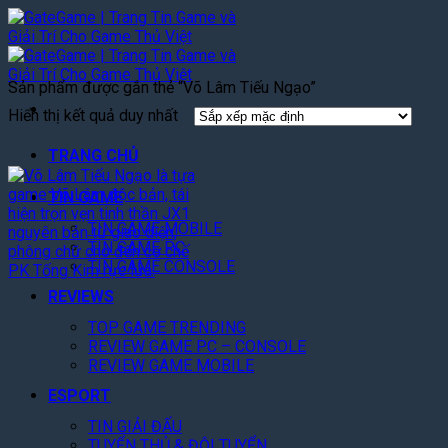
Bỏ
qua
nội
dung
Sản phẩm được gắn thẻ “Võ Lâm Tiếu Ngạo”
Hiển thị kết quả duy nhất
TRANG CHỦ
TIN GAME
TIN GAME MOBILE
TIN GAME PC
TIN GAME CONSOLE
REVIEWS
TOP GAME TRENDING
REVIEW GAME PC – CONSOLE
REVIEW GAME MOBILE
ESPORT
TIN GIẢI ĐẤU
TUYỂN THỦ & ĐỘI TUYỂN