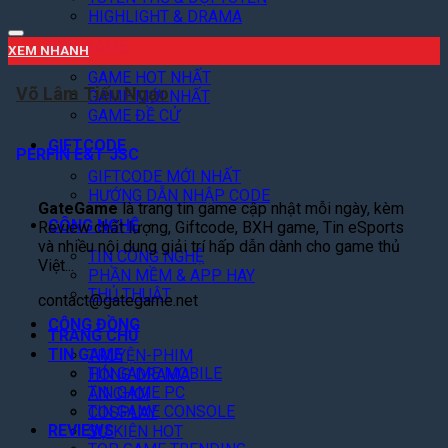
HIGHLIGHT & DRAMA
BXH GAME
XEM NHANH
GAME HOT NHẤT
Võ Lâm Tiếu Ngạo
GAME MỚI NHẤT
GAME ĐỀ CỬ
GIFTCODE
PERFIN E&T JSC
GIFTCODE MỚI NHẤT
HƯỚNG DẪN NHẬP CODE
GateGame
là trang tin game cập nhật mỗi ngày, kèm
CÔNG NGHỆ
Review chất lượng, Giftcode, BXH game, Tin eSports
và nhiều nội dung giải trí hấp dẫn dành cho game thủ
TIN CÔNG NGHỆ
Việt...
PHẦN MỀM & APP HAY
THỦ THUẬT
contact@gategame.net
CỘNG ĐỒNG
TRANG CHỦ
TIN GAME
TRUYỆN-PHIM
TIN GAME MOBILE
HÓNG DRAMA
TIN GAME PC
ĂN CHƠI
TIN GAME CONSOLE
COSPLAY
REVIEWS
SỰ KIỆN HOT