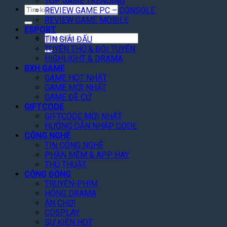
TOP GAME TRENDING
Tìm
REVIEW GAME PC – CONSOLE
kiếm:
REVIEW GAME MOBILE
ESPORT
Tìm
TIN GIẢI ĐẤU
kiếm:
TUYỂN THỦ & ĐỘI TUYỂN
HIGHLIGHT & DRAMA
BXH GAME
GAME HOT NHẤT
GAME MỚI NHẤT
GAME ĐỀ CỬ
GIFTCODE
GIFTCODE MỚI NHẤT
HƯỚNG DẪN NHẬP CODE
CÔNG NGHỆ
TIN CÔNG NGHỆ
PHẦN MỀM & APP HAY
THỦ THUẬT
CỘNG ĐỒNG
TRUYỆN-PHIM
HÓNG DRAMA
ĂN CHƠI
COSPLAY
SỰ KIỆN HOT