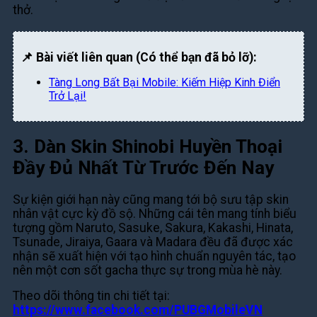
thở.
📌 Bài viết liên quan (Có thể bạn đã bỏ lỡ):
Tàng Long Bất Bại Mobile: Kiếm Hiệp Kinh Điển
Trở Lại!
3. Dàn Skin Shinobi Huyền Thoại
Đầy Đủ Nhất Từ Trước Đến Nay
Sự kiện giới hạn này cũng mang tới bộ sưu tập skin
nhân vật cực kỳ đồ sộ. Những cái tên mang tính biểu
tượng gồm Naruto, Sasuke, Sakura, Kakashi, Hinata,
Tsunade, Jiraiya, Gaara và Madara đều đã được xác
nhận sẽ xuất hiện với tạo hình chuẩn nguyên tác, tạo
nên một cơn sốt gacha thực sự trong mùa hè này.
Theo dõi thông tin chi tiết tại
:
https://www.facebook.com/PUBGMobileVN