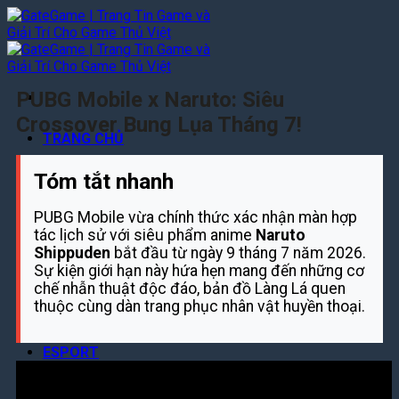
Bỏ
qua
nội
dung
PUBG Mobile x Naruto: Siêu
Crossover Bung Lụa Tháng 7!
TRANG CHỦ
TIN GAME
Tóm tắt nhanh
TIN GAME MOBILE
PUBG Mobile vừa chính thức xác nhận màn hợp
TIN GAME PC
tác lịch sử với siêu phẩm anime
Naruto
TIN GAME CONSOLE
Shippuden
bắt đầu từ ngày 9 tháng 7 năm 2026.
REVIEWS
Sự kiện giới hạn này hứa hẹn mang đến những cơ
chế nhẫn thuật độc đáo, bản đồ Làng Lá quen
TOP GAME TRENDING
thuộc cùng dàn trang phục nhân vật huyền thoại.
REVIEW GAME PC – CONSOLE
REVIEW GAME MOBILE
ESPORT
TIN GIẢI ĐẤU
TUYỂN THỦ & ĐỘI TUYỂN