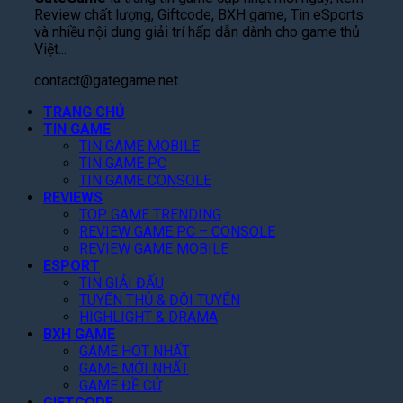
w
B
t
P
:
Review chất lượng, Giftcode, BXH game, Tin eSports
o
á
S
h
T
và nhiều nội dung giải trí hấp dẫn dành cho game thủ
r
n
ắ
i
h
Việt...
d
S
c
m
ầ
C
k
”
M
contact@gategame.net
n
h
i
,
ở
M
i
n
TRANG CHỦ
T
R
a
T
TIN GAME
G
a
ộ
L
i
TIN GAME MOBILE
i
k
n
ệ
TIN GAME PC
ế
á
e
g
n
TIN GAME CONSOLE
t
R
-
T
h
REVIEWS
!
ẻ
T
r
R
TOP GAME TRENDING
,
w
ê
a
REVIEW GAME PC – CONSOLE
F
o
n
M
REVIEW GAME MOBILE
a
N
N
ắ
ESPORT
n
â
e
t
TIN GIẢI ĐẤU
K
n
t
,
TUYỂN THỦ & ĐỘI TUYỂN
h
g
f
C
HIGHLIGHT & DRAMA
e
D
l
à
BXH GAME
n
ự
i
n
GAME HOT NHẤT
“
B
x
GAME MỚI NHẤT
Q
C
á
T
GAME ĐỀ CỬ
u
ó
o
GIFTCODE
h