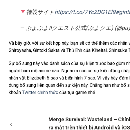
特設サイト
https://t.co/7Yc2DG1El9
#gin
— ぷよぷよ!!クエスト公式(ぷよクエ) (@puyo
Và bây giờ, với sự kết hợp này, bạn sẽ có thể thêm các nhân
Shiroyasha, Gintoki Sakta và Thủ lĩnh của Kiheitai, Shinsuke 
Sự bổ sung này vào danh sách của sự kiện trước bao gồm nhâ
người hâm mộ anime nào. Ngoài ra còn có sự kiện đăng nhập t
nhân vật Elizabeth 6 sao và biến hình 7 sao. Vì vậy hãy đảm
dung bổ sung liên quan đến sự kiện này. Chẳng hạn như bổ s
khoản
Twitter chính thức
của tựa game nhé
Merge Survival: Wasteland – Chín
ra mắt trên thiết bị Android và iO