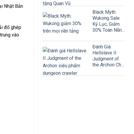
Vũ
tại Nhật Bản
Black Myth:
Wukong Sale
Kỷ Lục, Giảm
ải đố ghép
30% Toàn Nền
 trung vào
Tảng
Đánh Giá
Hellslave II:
Judgment of
the Archon Chi
Tiết