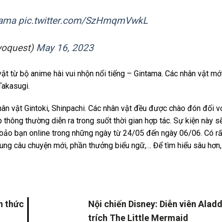
tama
pic.twitter.com/SzHmqmVwkL
quest)
May 16, 2023
 vật từ bộ anime hài vui nhộn nổi tiếng – Gintama. Các nhân vật m
Takasugi.
n vật Gintoki, Shinpachi. Các nhân vật đều được chào đón đối vớ
hông thường diễn ra trong suốt thời gian hợp tác. Sự kiện này sẽ
 bảo bạn online trong những ngày từ 24/05 đến ngày 06/06. Có rấ
ung câu chuyện mới, phần thưởng biểu ngữ,… Để tìm hiểu sâu hơn,
h thức
Nội chiến Disney: Diễn viên Aladd
S
trích The Little Mermaid