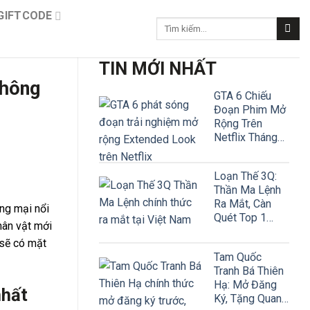
GIFTCODE
Tìm
kiếm:
TIN MỚI NHẤT
thông
GTA 6 Chiếu
Đoạn Phim Mở
Rộng Trên
Netflix Tháng
Này!
Loạn Thế 3Q:
Thần Ma Lệnh
Ra Mắt, Càn
ng mại nổi
Quét Top 1
hân vật mới
Google Play
 sẽ có mặt
Tam Quốc
Tranh Bá Thiên
Hạ: Mở Đăng
nhất
Ký, Tặng Quan