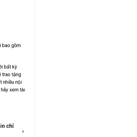
ới bao gồm
i bất kỳ
 trao tặng
t nhiều nội
 hãy xem tài
in chỉ