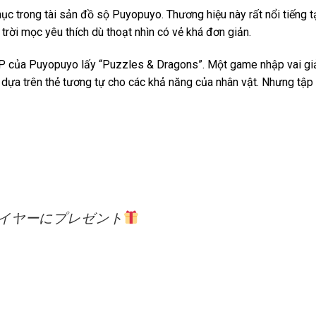
mục trong tài sản đồ sộ Puyopuyo. Thương hiệu này rất nổi tiếng 
rời mọc yêu thích dù thoạt nhìn có vẻ khá đơn giản.
à IP của Puyopuyo lấy “Puzzles & Dragons”. Một game nhập vai gi
 dựa trên thẻ tương tự cho các khả năng của nhân vật. Nhưng tập
レイヤーにプレゼント