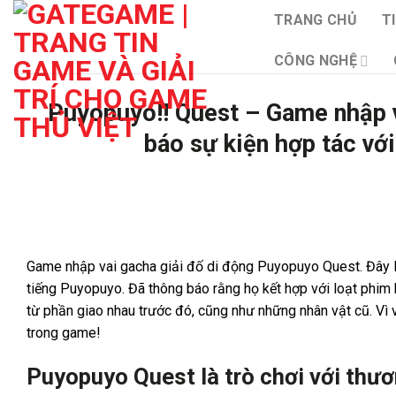
Bỏ
TRANG CHỦ
T
qua
nội
CÔNG NGHỆ
dung
Puyopuyo!! Quest – Game nhập v
báo sự kiện hợp tác v
Game nhập vai gacha giải đố di động Puyopuyo Quest. Đây l
tiếng Puyopuyo. Đã thông báo rằng họ kết hợp với loạt phim 
từ phần giao nhau trước đó, cũng như những nhân vật cũ. V
trong game!
Puyopuyo Quest là trò chơi với thư