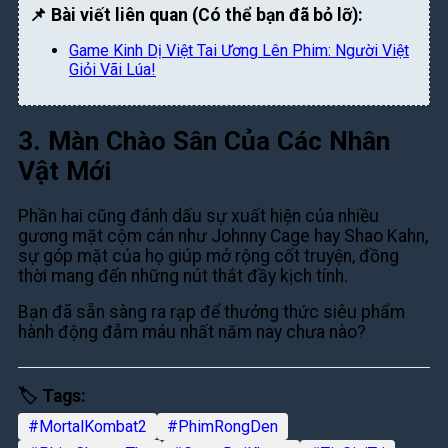
📌 Bài viết liên quan (Có thể bạn đã bỏ lỡ):
Game Kinh Dị Việt Tai Ương Lên Phim: Người Việt
Giỏi Vãi Lúa!
3. Màn Chào Sân Của Các Nhân
Vật Mới
Phần hai cũng đánh dấu sự xuất hiện của nhiều
gương mặt cộm cán như Johnny Cage hay Shao Kahn,
sự góp mặt của họ giúp mở rộng cốt truyện, đồng
thời mang đến những nút thắt đầy kịch tính.
Bạn đã sẵn sàng ra rạp để thưởng thức siêu phẩm
hành động đẫm máu nhất năm nay chưa nào?
🏷️ Tags:
#MortalKombat2
#PhimRongDen