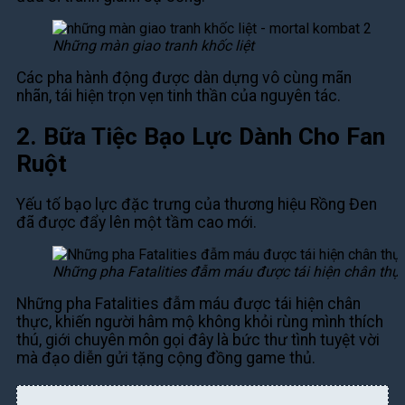
Những màn giao tranh khốc liệt
Các pha hành động được dàn dựng vô cùng mãn
nhãn, tái hiện trọn vẹn tinh thần của nguyên tác.
2. Bữa Tiệc Bạo Lực Dành Cho Fan
Ruột
Yếu tố bạo lực đặc trưng của thương hiệu Rồng Đen
đã được đẩy lên một tầm cao mới.
Những pha Fatalities đẫm máu được tái hiện chân thự
Những pha Fatalities đẫm máu được tái hiện chân
thực, khiến người hâm mộ không khỏi rùng mình thích
thú, giới chuyên môn gọi đây là bức thư tình tuyệt vời
mà đạo diễn gửi tặng cộng đồng game thủ.