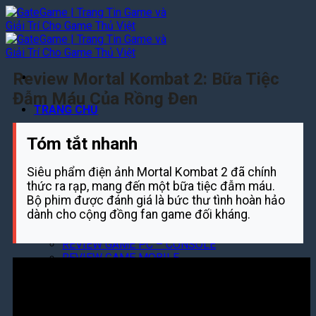
Bỏ
qua
nội
dung
Review Mortal Kombat 2: Bữa Tiệc
Đẫm Máu Của Rồng Đen
TRANG CHỦ
TIN GAME
Tóm tắt nhanh
TIN GAME MOBILE
Siêu phẩm điện ảnh Mortal Kombat 2 đã chính
TIN GAME PC
thức ra rạp, mang đến một bữa tiệc đẫm máu.
TIN GAME CONSOLE
Bộ phim được đánh giá là bức thư tình hoàn hảo
REVIEWS
dành cho cộng đồng fan game đối kháng.
TOP GAME TRENDING
REVIEW GAME PC – CONSOLE
REVIEW GAME MOBILE
ESPORT
TIN GIẢI ĐẤU
TUYỂN THỦ & ĐỘI TUYỂN