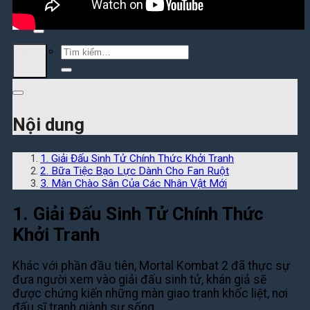
Tìm
kiếm:
Tìm
kiếm:
Nội dung
1. Giải Đấu Sinh Tử Chính Thức Khởi Tranh
2. Bữa Tiệc Bạo Lực Dành Cho Fan Ruột
3. Màn Chào Sân Của Các Nhân Vật Mới
1. Giải Đấu Sinh Tử Chính Thức
Khởi Tranh
Khác với phần đầu tiên, Mortal Kombat 2 đã thực sự
đưa người xem vào giải đấu sinh tử, khán giả sẽ
được chứng kiến những màn giao tranh khốc liệt, nơi
đấu sĩ tranh giành sự sống.