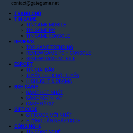
t
,
:
a
contact@gategame.net
a
f
C
M
l
v
l
à
TRANG CHỦ
ở
e
e
i
TIN GAME
n
Đ
K
I
x
TIN GAME MOBILE
Q
ă
ỷ
I
TIN GAME PC
T
u
n
L
:
TIN GAME CONSOLE
h
é
g
ụ
J
REVIEWS
á
t
K
c
u
TOP GAME TRENDING
n
T
ý
,
d
REVIEW GAME PC – CONSOLE
g
o
,
G
g
REVIEW GAME MOBILE
N
p
T
i
m
ESPORT
à
1
ặ
ả
e
TIN GIẢI ĐẤU
y
G
n
m
n
TUYỂN THỦ & ĐỘI TUYỂN
!
o
g
3
t
HIGHLIGHT & DRAMA
o
Q
0
o
BXH GAME
g
u
%
f
GAME HOT NHẤT
l
a
T
GAME MỚI NHẤT
t
e
n
o
GAME ĐỀ CỬ
h
P
V
GIFTCODE
à
e
l
ũ
GIFTCODE MỚI NHẤT
n
A
a
HƯỚNG DẪN NHẬP CODE
N
r
y
CÔNG NGHỆ
ề
c
TIN CÔNG NGHỆ