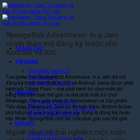
Bỏ
qua
nội
dung
SpongeBob Adventures: In a Jam
chính thức mở đăng ký trước cho
TRANG CHỦ
Android và iOS
TIN GAME
TIN GAME MOBILE
Tựa game mới SpongeBob Adventures: In a Jam đã mở
TIN GAME PC
đăng ký trước trên thiết bị iOS và Android. Game được phát
TIN GAME CONSOLE
hành bởi Tilting Point – nhà phát hành trò chơi miễn phí
REVIEWS
hàng đầu trên toàn thế giới và nhà phát triển trò chơi
Whaleapp. Theo giấy phép từ Nickelodeon và Sản phẩm
TOP GAME TRENDING
Tiêu dùng Paramount. Toàn bộ thị trấn Bikini Bottom bị bao
REVIEW GAME PC – CONSOLE
phủ bởi mứt sứa trong trò chơi xây dựng di động hài hước
REVIEW GAME MOBILE
này. Khiến SpongeBob một lần nữa phải giải cứu thế giới.
ESPORT
Người chơi sẽ trải nghiệm một cuộc
TIN GIẢI ĐẤU
TUYỂN THỦ & ĐỘI TUYỂN