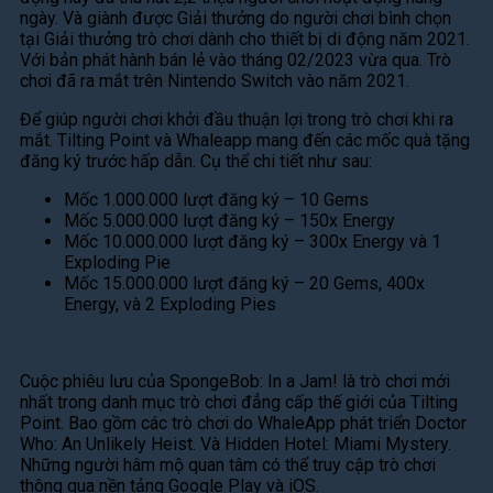
ngày. Và giành được Giải thưởng do người chơi bình chọn
tại Giải thưởng trò chơi dành cho thiết bị di động năm 2021.
Với bản phát hành bán lẻ vào tháng 02/2023 vừa qua. Trò
chơi đã ra mắt trên Nintendo Switch vào năm 2021.
Để giúp người chơi khởi đầu thuận lợi trong trò chơi khi ra
mắt. Tilting Point và Whaleapp mang đến các mốc quà tặng
đăng ký trước hấp dẫn. Cụ thể chi tiết như sau:
Mốc 1.000.000 lượt đăng ký – 10 Gems
Mốc 5.000.000 lượt đăng ký – 150x Energy
Mốc 10.000.000 lượt đăng ký – 300x Energy và 1
Exploding Pie
Mốc 15.000.000 lượt đăng ký – 20 Gems, 400x
Energy, và 2 Exploding Pies
Cuộc phiêu lưu của SpongeBob: In a Jam! là trò chơi mới
nhất trong danh mục trò chơi đẳng cấp thế giới của Tilting
Point. Bao gồm các trò chơi do WhaleApp phát triển Doctor
Who: An Unlikely Heist. Và Hidden Hotel: Miami Mystery.
Những người hâm mộ quan tâm có thể truy cập trò chơi
thông qua nền tảng Google Play và iOS.