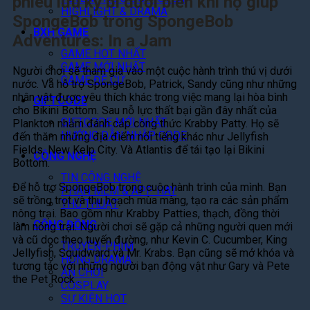
phiêu lưu kỳ bí dưới biển khi họ giúp
HIGHLIGHT & DRAMA
SpongeBob trong SpongeBob
BXH GAME
Adventures: In a Jam
GAME HOT NHẤT
GAME MỚI NHẤT
Người chơi sẽ tham gia vào một cuộc hành trình thú vị dưới
GAME ĐỀ CỬ
nước. Và hỗ trợ SpongeBob, Patrick, Sandy cũng như những
nhân vật được yêu thích khác trong việc mang lại hòa bình
GIFTCODE
cho Bikini Bottom. Sau nỗ lực thất bại gần đây nhất của
GIFTCODE MỚI NHẤT
Plankton nhằm đánh cắp công thức Krabby Patty. Họ sẽ
HƯỚNG DẪN NHẬP CODE
đến thăm những địa điểm nổi tiếng khác như Jellyfish
Fields, New Kelp City. Và Atlantis để tái tạo lại Bikini
CÔNG NGHỆ
Bottom.
TIN CÔNG NGHỆ
Để hỗ trợ SpongeBob trong cuộc hành trình của mình. Bạn
PHẦN MỀM & APP HAY
sẽ trồng trọt và thu hoạch mùa màng, tạo ra các sản phẩm
THỦ THUẬT
nông trại. Bao gồm như Krabby Patties, thạch, đồng thời
CỘNG ĐỒNG
làm nông trại. Người chơi sẽ gặp cả những người quen mới
và cũ dọc theo tuyến đường, như Kevin C. Cucumber, King
TRUYỆN-PHIM
Jellyfish, Squidward và Mr. Krabs. Bạn cũng sẽ mở khóa và
HÓNG DRAMA
tương tác với những người bạn động vật như Gary và Pete
ĂN CHƠI
the Pet Rock .
COSPLAY
SỰ KIỆN HOT