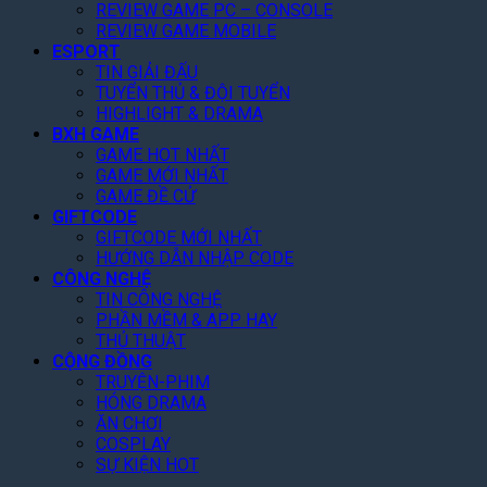
H
REVIEW GAME PC – CONSOLE
C
h
Á
g
a
REVIEW GAME MOBILE
h
ỏ
:
V
y
ESPORT
i
a
S
ụ
N
TIN GIẢI ĐẤU
T
T
ă
5
h
TUYỂN THỦ & ĐỘI TUYỂN
i
h
n
5
ư
HIGHLIGHT & DRAMA
ế
â
D
T
n
BXH GAME
t
n
J
ỷ
g
GAME HOT NHẤT
I
U
GAME MỚI NHẤT
L
O
S
GAME ĐỀ CỬ
ặ
s
GIFTCODE
D
p
m
GIFTCODE MỚI NHẤT
K
L
HƯỚNG DẪN NHẬP CODE
o
h
ạ
CÔNG NGHỆ
P
é
i
TIN CÔNG NGHỆ
o
p
B
PHẦN MỀM & APP HAY
c
L
o
THỦ THUẬT
k
ạ
s
CỘNG ĐỒNG
e
i
s
TRUYỆN-PHIM
t
HÓNG DRAMA
3
ĂN CHƠI
T
COSPLAY
ừ
SỰ KIỆN HOT
4