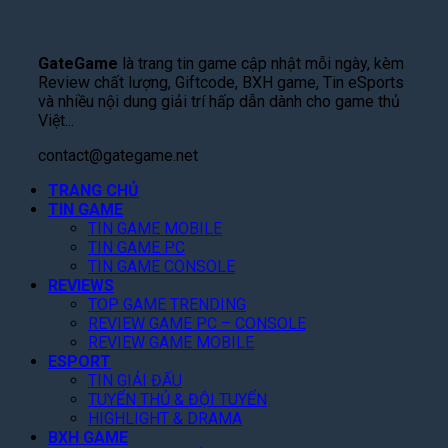
g
n
T
W
á
T
h
h
u
H
r
R
i
k
e
GateGame
là trang tin game cập nhật mỗi ngày, kèm
ê
a
ê
o
l
Review chất lượng, Giftcode, BXH game, Tin eSports
n
M
n
n
l
và nhiều nội dung giải trí hấp dẫn dành cho game thủ
N
ắ
H
g
s
Việt...
e
t
ạ
S
l
t
,
:
a
contact@gategame.net
a
f
C
M
l
v
l
à
TRANG CHỦ
ở
e
e
i
TIN GAME
n
Đ
K
I
x
TIN GAME MOBILE
Q
ă
ỷ
I
TIN GAME PC
T
u
n
L
:
TIN GAME CONSOLE
h
é
g
ụ
J
REVIEWS
á
t
K
c
u
TOP GAME TRENDING
n
T
ý
,
d
REVIEW GAME PC – CONSOLE
g
o
,
G
g
REVIEW GAME MOBILE
N
p
T
i
m
ESPORT
à
1
ặ
ả
e
TIN GIẢI ĐẤU
y
G
n
m
n
TUYỂN THỦ & ĐỘI TUYỂN
!
o
g
3
t
HIGHLIGHT & DRAMA
o
Q
0
o
BXH GAME