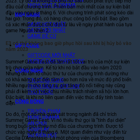
2023. Lý do là không có phụ nữ sau buổi phát trực tiếp mở
HIGHLIGHT & DRAMA
đầu của chương trình. Phiên bản mới nhất của sự kiện bắt
đầu vào ngày 8 tháng 6. Với chương trình phát sóng kéo dài
BXH GAME
hai giờ. Trong đó, có hàng chục công bố nổi bật. Bao gồm
GAME HOT NHẤT
cả xác nhận được chờ đợi từ lâu về ngày phát hành của tựa
GAME MỚI NHẤT
game Người Nhện 2.
GAME ĐỀ CỬ
E3 có thể không bao giờ phục hồi sau khi bị hủy bỏ vào
GIFTCODE
năm 2023
GIFTCODE MỚI NHẤT
HƯỚNG DẪN NHẬP CODE
Summer Game Fest đã làm rất tốt vai trò của một sự kiện
trò chơi giữa năm. Kể từ khi nó bắt đầu vào năm 2020.
CÔNG NGHỆ
Nhưng dù lần tổ chức thứ tư của chương trình dường như
có khả năng đạt đến tầm cao hơn nữa về mức độ phổ biến.
TIN CÔNG NGHỆ
Nhiều người cho rằng sự gia tăng độ nổi tiếng này cũng
PHẦN MỀM & APP HAY
phải đi kèm với việc chịu nhiều trách nhiệm xã hội lớn hơn.
THỦ THUẬT
Đặc biệt, là khi nó liên quan đến việc thúc đẩy tính toàn
CỘNG ĐỒNG
diện.
TRUYỆN-PHIM
Do đó, một số nhà quan sát trong ngành đã chỉ trích
HÓNG DRAMA
Summer Game Fest. Vì nó thiếu thứ gọi là “tính đại diện”
ĂN CHƠI
trong buổi giới thiệu mở đầu của chương trình. Được tổ
COSPLAY
chức vào ngày 8 tháng 6. Một quan điểm như vậy đến từ
SỰ KIỆN HOT
Cecilia D’Anastasio. Là một phóng viên của Bloomberg