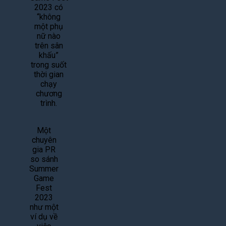
2023 có
“không
một phụ
nữ nào
trên sân
khấu”
trong suốt
thời gian
chạy
chương
trình.
Một
chuyên
gia PR
so sánh
Summer
Game
Fest
2023
như một
ví dụ về