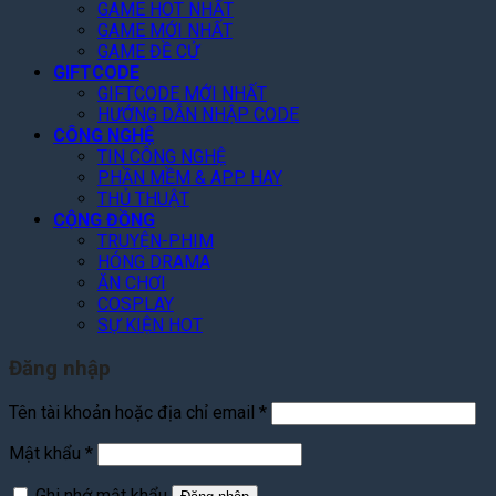
g
u
%
f
GAME HOT NHẤT
l
a
T
GAME MỚI NHẤT
t
e
n
o
GAME ĐỀ CỬ
h
P
V
GIFTCODE
à
e
l
ũ
GIFTCODE MỚI NHẤT
n
A
a
HƯỚNG DẪN NHẬP CODE
N
r
y
CÔNG NGHỆ
ề
c
TIN CÔNG NGHỆ
n
h
PHẦN MỀM & APP HAY
T
o
THỦ THUẬT
ả
n
CỘNG ĐỒNG
n
C
TRUYỆN-PHIM
g
h
HÓNG DRAMA
i
ĂN CHƠI
T
COSPLAY
i
SỰ KIỆN HOT
ế
t
Đăng nhập
Bắt
Tên tài khoản hoặc địa chỉ email
*
buộc
Bắt
Mật khẩu
*
buộc
Ghi nhớ mật khẩu