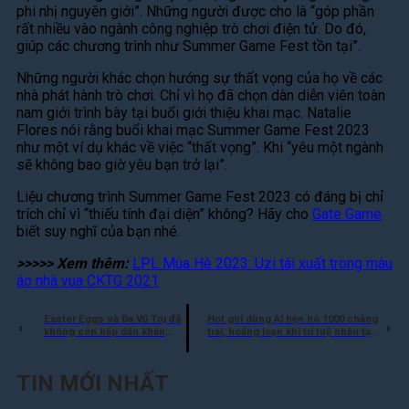
phi nhị nguyên giới”. Những người được cho là “góp phần
rất nhiều vào ngành công nghiệp trò chơi điện tử. Do đó,
giúp các chương trình như Summer Game Fest tồn tại”.
Những người khác chọn hướng sự thất vọng của họ về các
nhà phát hành trò chơi. Chỉ vì họ đã chọn dàn diễn viên toàn
nam giới trình bày tại buổi giới thiệu khai mạc. Natalie
Flores nói rằng buổi khai mạc Summer Game Fest 2023
như một ví dụ khác về việc “thất vọng”. Khi “yêu một ngành
sẽ không bao giờ yêu bạn trở lại”.
Liệu chương trình Summer Game Fest 2023 có đáng bị chỉ
trích chỉ vì “thiếu tính đại diện” không? Hãy cho
Gate Game
biết suy nghĩ của bạn nhé.
>>>>> Xem thêm:
LPL Mùa Hè 2023: Uzi tái xuất trong màu
áo nhà vua CKTG 2021
Easter Eggs và Đa Vũ Trụ đã
Hot girl dùng AI hẹn hò 1000 chàng
không còn hấp dẫn khán
trai, hoảng loạn khi trí tuệ nhân tạo
giả như trước
mất kiểm soát
TIN MỚI NHẤT