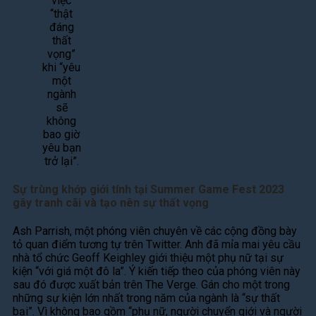
việc
“thật
đáng
thất
vọng”
khi “yêu
một
ngành
sẽ
không
bao giờ
yêu bạn
trở lại”.
Sự trùng khớp giới tính tại Summer Game Fest 2023
gây tranh cãi và tạo nên sự thất vọng
Ash Parrish, một phóng viên chuyên về các cộng đồng bày
tỏ quan điểm tương tự trên Twitter. Anh đã mỉa mai yêu cầu
nhà tổ chức Geoff Keighley giới thiệu một phụ nữ tại sự
kiện “với giá một đô la”. Ý kiến ​​tiếp theo của phóng viên này
sau đó được xuất bản trên The Verge. Gán cho một trong
những sự kiện lớn nhất trong năm của ngành là “sự thất
bại”. Vì không bao gồm “phụ nữ, người chuyển giới và người