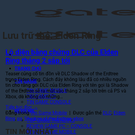
Bỏ
qua
nội
dung
Lưu trữ thẻ:
Elden Ring
Lộ diện bằng chứng DLC của Elden
Ring tháng 2 sắp tới
TRANG CHỦ
Teaser củng cố tin đồn về DLC Shadow of the Erdtree
trong Elden Ring. Cách đây không lâu đã có nhiều nguồn
TIN GAME
tin cho rằng gói DLC của Elden Ring với tên gọi là Shadow
TIN GAME MOBILE
of the Erdtree sẽ ra mắt vào tháng 2 sắp tới trên cả PS và
TIN GAME PC
Xbox, dù không có những…
TIN GAME CONSOLE
Tiếp tục đọc
→
REVIEWS
Đăng trong
Tin Game Mobile
|
Được gắn thẻ
DLC
,
Elden
Ring
,
ps
,
Shadow of the Erdtree
,
xbox
TOP GAME TRENDING
REVIEW GAME PC – CONSOLE
TIN MỚI NHẤT
REVIEW GAME MOBILE