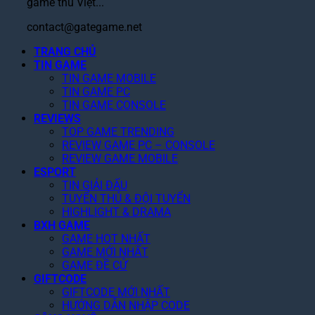
game thủ Việt...
contact@gategame.net
TRANG CHỦ
TIN GAME
TIN GAME MOBILE
TIN GAME PC
TIN GAME CONSOLE
REVIEWS
TOP GAME TRENDING
REVIEW GAME PC – CONSOLE
REVIEW GAME MOBILE
ESPORT
TIN GIẢI ĐẤU
TUYỂN THỦ & ĐỘI TUYỂN
HIGHLIGHT & DRAMA
BXH GAME
GAME HOT NHẤT
GAME MỚI NHẤT
GAME ĐỀ CỬ
GIFTCODE
GIFTCODE MỚI NHẤT
HƯỚNG DẪN NHẬP CODE