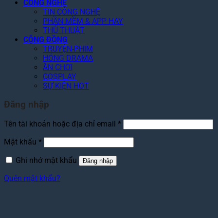
CÔNG NGHỆ
TIN CÔNG NGHỆ
PHẦN MỀM & APP HAY
THỦ THUẬT
CỘNG ĐỒNG
TRUYỆN-PHIM
HÓNG DRAMA
ĂN CHƠI
COSPLAY
SỰ KIỆN HOT
Đăng nhập
Bắt
Tên tài khoản hoặc địa chỉ email
*
buộc
Bắt
Mật khẩu
*
buộc
Ghi nhớ mật khẩu
Đăng nhập
Quên mật khẩu?