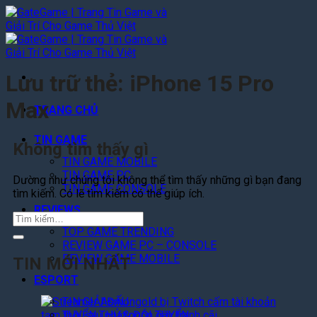
Bỏ
qua
nội
dung
Lưu trữ thẻ:
iPhone 15 Pro
Max
TRANG CHỦ
TIN GAME
Không tìm thấy gì
TIN GAME MOBILE
TIN GAME PC
Dường như chúng tôi không thể tìm thấy những gì bạn đang
TIN GAME CONSOLE
tìm kiếm. Có lẽ tìm kiếm có thể giúp ích.
REVIEWS
TOP GAME TRENDING
REVIEW GAME PC – CONSOLE
REVIEW GAME MOBILE
TIN MỚI NHẤT
ESPORT
A
TIN GIẢI ĐẤU
s
TUYỂN THỦ & ĐỘI TUYỂN