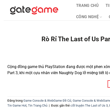
Bỏ
TRANG CHỦ
T
qua
nội
CÔNG NGHỆ
dung
Rò Rỉ The Last of Us Pa
Cộng đồng game thủ PlayStation đang được một phen xôn xao
Part 3, khi một cựu nhân viên Naughty Dog lỡ miệng tiết 
Đăng trong
Game Console & WebGame Đề Cử
,
Game Console & WebGam
Tin Game Hot
,
Tin Trang Chủ
|
Được gắn thẻ
cốt truyện The Last of Us 3
,