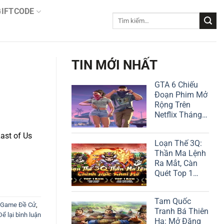
GIFTCODE
Tìm
kiếm:
TIN MỚI NHẤT
GTA 6 Chiếu
Đoạn Phim Mở
Rộng Trên
Netflix Tháng
Này!
ast of Us
Loạn Thế 3Q:
Thần Ma Lệnh
Ra Mắt, Càn
Quét Top 1
Google Play
Tam Quốc
 Game Đề Cử
,
Tranh Bá Thiên
Để lại bình luận
Hạ: Mở Đăng