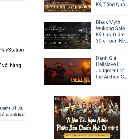
Ký, Tặng Quan
Vũ
Black Myth:
Wukong Sale
Kỷ Lục, Giảm
30% Toàn Nền
Tảng
PlayStation
Đánh Giá
Hellslave II:
” với hàng
Judgment of
the Archon Chi
Tiết
 Game Đề Cử
,
Để lại bình luận