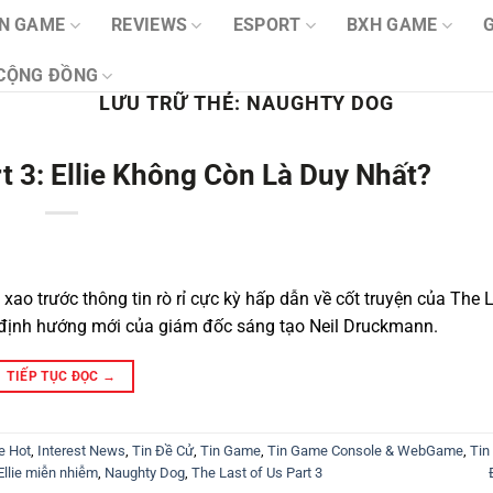
IN GAME
REVIEWS
ESPORT
BXH GAME
CỘNG ĐỒNG
LƯU TRỮ THẺ:
NAUGHTY DOG
rt 3: Ellie Không Còn Là Duy Nhất?
 trước thông tin rò rỉ cực kỳ hấp dẫn về cốt truyện của The L
lộ định hướng mới của giám đốc sáng tạo Neil Druckmann.
TIẾP TỤC ĐỌC
→
e Hot
,
Interest News
,
Tin Đề Cử
,
Tin Game
,
Tin Game Console & WebGame
,
Tin
Ellie miễn nhiễm
,
Naughty Dog
,
The Last of Us Part 3