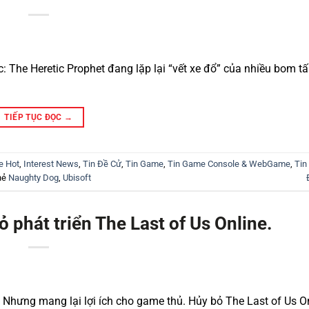
: The Heretic Prophet đang lặp lại “vết xe đổ” của nhiều bom t
TIẾP TỤC ĐỌC
→
e Hot
,
Interest News
,
Tin Đề Cử
,
Tin Game
,
Tin Game Console & WebGame
,
Tin
hẻ
Naughty Dog
,
Ubisoft
 phát triển The Last of Us Online.
 Nhưng mang lại lợi ích cho game thủ. Hủy bỏ The Last of Us O