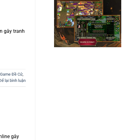
ấn gây tranh
 Game Đề Cử
,
Để lại bình luận
nline gây