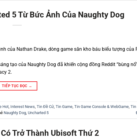
ted 5 Từ Bức Ảnh Của Naughty Dog
trình của Nathan Drake, dòng game săn kho báu biểu tượng của 
sáng tạo của Naughty Dog đã khiến cộng đồng Reddit “bùng nổ
acy 2.
TIẾP TỤC ĐỌC
→
e Hot
,
Interest News
,
Tin Đề Cử
,
Tin Game
,
Tin Game Console & WebGame
,
Tin
hẻ
Naughty Dog
,
Uncharted 5
 Có Trở Thành Ubisoft Thứ 2