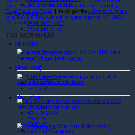
HIGHLIGHT & DRAMA
Game Tổng Hợp Mới Nhất
,
Tin Giải đấu
,
Tin Trang Chủ
,
Tuyển Thủ & Đội Tuyển
|
Được gắn thẻ
đội tuyển vượt qua
BXH GAME
vòng loại
,
giải đấu Valorant
,
tin game esports
,
VCT 2026
Để lại bình luận
GAME HOT NHẤT
GAME MỚI NHẤT
TIN MỚI NHẤT
GAME ĐỀ CỬ
GIFTCODE
Đ
GIFTCODE MỚI NHẤT
á
HƯỚNG DẪN NHẬP CODE
n
h
CÔNG NGHỆ
G
D
TIN CÔNG NGHỆ
i
r
PHẦN MỀM & APP HAY
á
a
THỦ THUẬT
O
g
n
o
CỘNG ĐỒNG
G
i
n
T
TRUYỆN-PHIM
m
S
A
HÓNG DRAMA
u
w
6
ĂN CHƠI
s
o
P
G
COSPLAY
h
r
r
T
SỰ KIỆN HOT
a
d
e