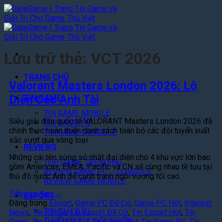
Bỏ
qua
nội
dung
Lưu trữ thẻ:
VCT 2026
TRANG CHỦ
Valorant Masters London 2026: Lộ
Diện Các Anh Tài
TIN GAME
TIN GAME MOBILE
Siêu giải đấu quốc tế VALORANT Masters London 2026 đã
TIN GAME PC
chính thức hoàn thiện danh sách toàn bộ các đội tuyển xuất
TIN GAME CONSOLE
sắc vượt qua vòng loại.
REVIEWS
Những cái tên sừng sỏ nhất đại diện cho 4 khu vực lớn bao
TOP GAME TRENDING
gồm Americas, EMEA, Pacific và CN sẽ cùng nhau tề tựu tại
REVIEW GAME PC – CONSOLE
thủ đô nước Anh để cạnh tranh ngôi vương tối cao.
REVIEW GAME MOBILE
Tiếp tục đọc
→
ESPORT
Đăng trong
Esport
,
Game PC Đề Cử
,
Game PC Hot
,
Interest
TIN GIẢI ĐẤU
News
,
Tin Đề Cử
,
Tin Esport Đề Cử
,
Tin Esport Hot
,
Tin
TUYỂN THỦ & ĐỘI TUYỂN
Game
,
Tin Game Đề Cử
,
Tin Game Hot
,
Tin Game PC
,
Tin