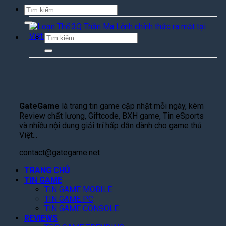
A
:
:
Tìm
-
6
W
A
kiếm:
O
C
L
a
w
r
h
o
Tìm
y
a
d
i
ạ
kiếm:
o
k
e
ế
n
f
e
r
u
T
t
n
”
Đ
h
h
i
X
o
ế
e
n
u
ạ
3
S
g
ấ
n
Q
GateGame
là trang tin game cập nhật mỗi ngày, kèm
w
B
t
P
:
Review chất lượng, Giftcode, BXH game, Tin eSports
o
á
S
h
T
và nhiều nội dung giải trí hấp dẫn dành cho game thủ
r
n
ắ
i
h
Việt...
d
S
c
m
ầ
C
k
”
M
contact@gategame.net
n
h
i
,
ở
M
i
n
TRANG CHỦ
T
R
a
T
TIN GAME
G
a
ộ
L
i
TIN GAME MOBILE
i
k
n
ệ
TIN GAME PC
ế
á
e
g
n
TIN GAME CONSOLE
t
R
-
T
h
REVIEWS
!
ẻ
T
r
R