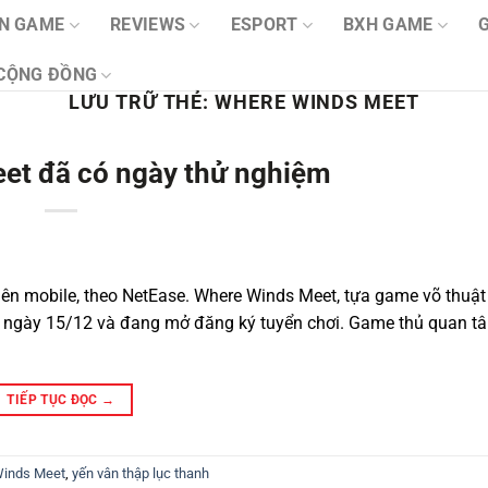
IN GAME
REVIEWS
ESPORT
BXH GAME
CỘNG ĐỒNG
LƯU TRỮ THẺ:
WHERE WINDS MEET
et đã có ngày thử nghiệm
ên mobile, theo NetEase. Where Winds Meet, tựa game võ thuật 
 ngày 15/12 và đang mở đăng ký tuyển chơi. Game thủ quan tâ
TIẾP TỤC ĐỌC
→
inds Meet
,
yến vân thập lục thanh