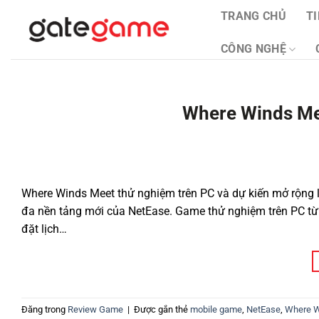
Bỏ
TRANG CHỦ
T
qua
nội
CÔNG NGHỆ
dung
Where Winds Me
Where Winds Meet thử nghiệm trên PC và dự kiến mở rộng l
đa nền tảng mới của NetEase. Game thử nghiệm trên PC từ
đặt lịch…
Đăng trong
Review Game
|
Được gắn thẻ
mobile game
,
NetEase
,
Where W