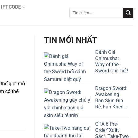
GIFTCODE
Tìm
kiếm:
TIN MỚI NHẤT
Đánh Giá
Onimusha:
Way of the
Sword Chi Tiết!
thế giới mở
Dragon Sword:
m có thể
Awakening
Bán Skin Giá
Rẻ, Fan Khen
“Có Tâm”
GTA 6 Pre-
Order”Xuất
Sắc”, Take-Two