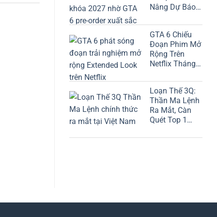
Nâng Dự Báo
Lên 8,2 Tỷ USD
GTA 6 Chiếu
Đoạn Phim Mở
Rộng Trên
Netflix Tháng
Này!
Loạn Thế 3Q:
Thần Ma Lệnh
Ra Mắt, Càn
Quét Top 1
Google Play