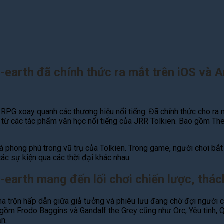
-earth đã chính thức ra mắt trên iOS và 
g RPG xoay quanh các thương hiệu nổi tiếng. Đã chính thức cho r
ừ các tác phẩm văn học nổi tiếng của JRR Tolkien. Bao gồm The 
à phong phú trong vũ trụ của Tolkien. Trong game, người chơi bắ
ác sự kiện qua các thời đại khác nhau.
-earth mang đến lối chơi chiến lược, thá
 trộn hấp dẫn giữa giả tưởng và phiêu lưu đang chờ đợi người chơ
gồm Frodo Baggins và Gandalf the Grey cũng như Orc, Yêu tinh, Q
n.