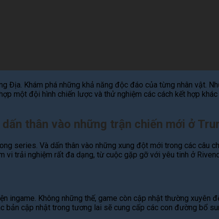
ng Địa. Khám phá những khả năng độc đáo của từng nhân vật. Nhữ
hợp một đội hình chiến lược và thử nghiệm các cách kết hợp khác 
 dấn thân vào những trận chiến mới ở Tru
ong series. Và dấn thân vào những xung đột mới trong các câu ch
vi trải nghiệm rất đa dạng, từ cuộc gặp gỡ với yêu tinh ở Rivend
ự kiện ingame. Không những thế, game còn cập nhật thường xuyên đ
các bản cập nhật trong tương lai sẽ cung cấp các con đường bổ 