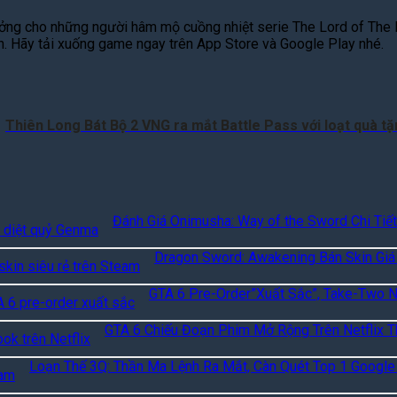
ý tưởng cho những người hâm mộ cuồng nhiệt serie The Lord of The
ạn. Hãy tải xuống game ngay trên App Store và Google Play nhé.
Thiên Long Bát Bộ 2 VNG ra mắt Battle Pass với loạt quà t
Đánh Giá Onimusha: Way of the Sword Chi Tiết
Dragon Sword: Awakening Bán Skin Giá
GTA 6 Pre-Order”Xuất Sắc”, Take-Two 
GTA 6 Chiếu Đoạn Phim Mở Rộng Trên Netflix T
Loạn Thế 3Q: Thần Ma Lệnh Ra Mắt, Càn Quét Top 1 Google