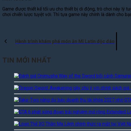
Game được thiết kế tối ưu cho thiết bị di động, trò chơi này l
chơi chiến lược tuyệt với. Thì tựa game này chính là dành cho b
Hành trình khám phá món ăn Mĩ Latin độc đáo
TIN MỚI NHẤT