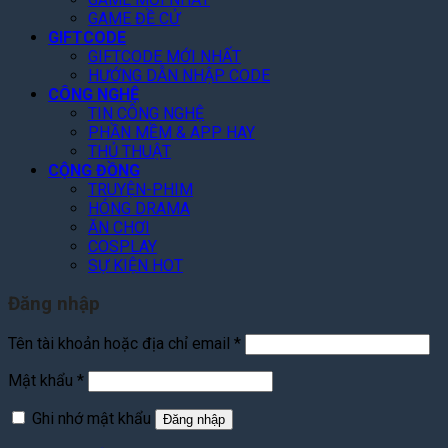
GAME ĐỀ CỬ
GIFTCODE
GIFTCODE MỚI NHẤT
HƯỚNG DẪN NHẬP CODE
CÔNG NGHỆ
TIN CÔNG NGHỆ
PHẦN MỀM & APP HAY
THỦ THUẬT
CỘNG ĐỒNG
TRUYỆN-PHIM
HÓNG DRAMA
ĂN CHƠI
COSPLAY
SỰ KIỆN HOT
Đăng nhập
Bắt
Tên tài khoản hoặc địa chỉ email
*
buộc
Bắt
Mật khẩu
*
buộc
Ghi nhớ mật khẩu
Đăng nhập