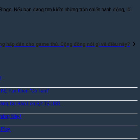
 Rings. Nếu bạn đang tìm kiếm những trận chiến hành động, lối
ặng hấp dẫn cho game thủ. Cộng đồng nói gì về điều này?
!
 Rẻ, Fan Khen “Có Tâm”
Nâng Dự Báo Lên 8,2 Tỷ USD
háng Này!
 Play