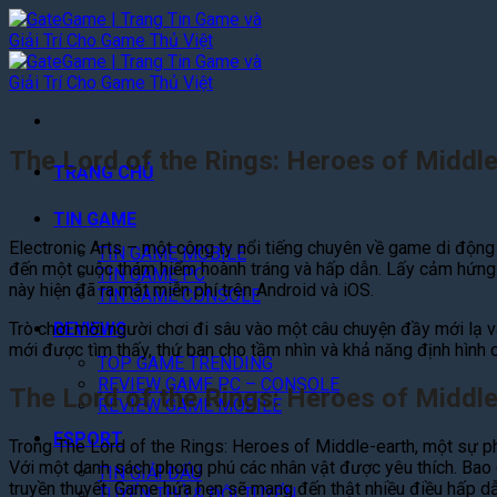
Bỏ
qua
nội
dung
The Lord of the Rings: Heroes of Middle
TRANG CHỦ
TIN GAME
Electronic Arts – một công ty nổi tiếng chuyên về game di độn
TIN GAME MOBILE
đến một cuộc thám hiểm hoành tráng và hấp dẫn. Lấy cảm hứng t
TIN GAME PC
này hiện đã ra mắt miễn phí trên Android và iOS.
TIN GAME CONSOLE
Trò chơi mời người chơi đi sâu vào một câu chuyện đầy mới lạ v
REVIEWS
mới được tìm thấy, thứ ban cho tầm nhìn và khả năng định hình c
TOP GAME TRENDING
REVIEW GAME PC – CONSOLE
The Lord of the Rings: Heroes of Middle
REVIEW GAME MOBILE
ESPORT
Trong The Lord of the Rings: Heroes of Middle-earth, một sự pha
Với một danh sách phong phú các nhân vật được yêu thích. Bao 
TIN GIẢI ĐẤU
truyền thuyết. Game hứa hẹn sẽ mang đến thật nhiều điều hấp dẫ
TUYỂN THỦ & ĐỘI TUYỂN