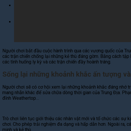
Tìm
kiếm:
Tìm
kiếm:
Người chơi bắt đầu cuộc hành trình qua các vương quốc của Tru
các trận chiến chống lại những kẻ thù đáng gờm. Bằng cách tập 
các tình huống ly kỳ và các trận chiến đầy hoành tráng.
Sống lại những khoảnh khắc ấn tượng và
Người chơi sẽ có cơ hội xem lại những khoảnh khắc đáng nhớ tr
mang nhẫn khác để sửa chữa dòng thời gian của Trung Địa. Phạm 
đỉnh Weathertop…
Trò chơi liên tục giới thiệu các nhân vật mới và tổ chức các s
chơi. Cho phép trải nghiệm đa dạng và hấp dẫn hơn. Ngoài ra, 
minh và kẻ thù.