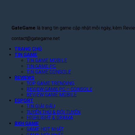
GateGame
là trang tin game cập nhật mỗi ngày, kèm Review
contact@gategame.net
TRANG CHỦ
TIN GAME
TIN GAME MOBILE
TIN GAME PC
TIN GAME CONSOLE
REVIEWS
TOP GAME TRENDING
REVIEW GAME PC – CONSOLE
REVIEW GAME MOBILE
ESPORT
TIN GIẢI ĐẤU
TUYỂN THỦ & ĐỘI TUYỂN
HIGHLIGHT & DRAMA
BXH GAME
GAME HOT NHẤT
GAME MỚI NHẤT