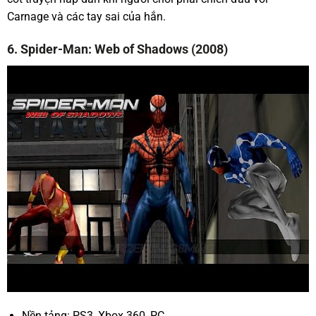
Carnage và các tay sai của hắn.
6. Spider-Man: Web of Shadows (2008)
Nền tảng: PS3, Xbox 360, PC