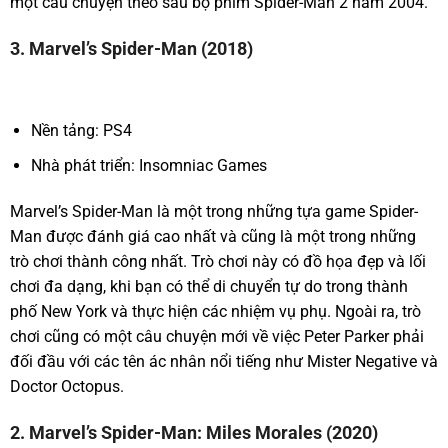
một câu chuyện theo sau bộ phim Spider-Man 2 năm 2004.
3. Marvel’s Spider-Man (2018)
Nền tảng: PS4
Nhà phát triển: Insomniac Games
Marvel’s Spider-Man là một trong những tựa game Spider-
Man được đánh giá cao nhất và cũng là một trong những
trò chơi thành công nhất. Trò chơi này có đồ họa đẹp và lối
chơi đa dạng, khi bạn có thể di chuyển tự do trong thành
phố New York và thực hiện các nhiệm vụ phụ. Ngoài ra, trò
chơi cũng có một câu chuyện mới về việc Peter Parker phải
đối đầu với các tên ác nhân nổi tiếng như Mister Negative và
Doctor Octopus.
2. Marvel’s Spider-Man: Miles Morales (2020)