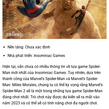
Nền tảng: Chưa xác định
Nhà phát triển: Insomniac Games
Hiện tại, vẫn chưa có nhiều thông tin về tựa game Spider-
Man mới nhất của Insomniac Games. Tuy nhiên, dựa trên
thành công của Marvel’s Spider-Man và Marvel’s Spider-
Man: Miles Morales, chúng ta có thể kỳ vọng rằng Marvel’s
Spider-Man 2 sẽ là một trong những tựa game Spider-Man
đáng chơi nhất. Trò chơi này được dự kiến sẽ ra mắt vào
năm 2023 và có thể sẽ có tính năng chơi đa người chơi.