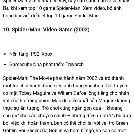
Spider-Man 2 mới nhất. Vì vậy, hãy sẵn sàng bắn tơ và nhảy
lầu khi xem top 10 game Spider-Man. Xem video, bộ ảnh
hoặc bài viết để biết top 10 game Spider-Man.
10. Spider-Man: Video Game (2002)
Nền tảng: PS2, Xbox
Gamecube Nhà phát triển: Treyarch
Spider-Man: The Movie phát hành năm 2002 và trở thành
một trò chơi hành động siêu anh hùng vui nhộn. Cốt truyện
có mặt Tobey Maguire và Willem Dafoe lồng tiếng cho nhân
vật của họ trong phim. Mặc dù diễn xuất của Maguire không
thực sự ấn tượng. Trò chơi cũng ngắn gọn quá – khoảng
sáu giờ cho câu chuyện chính – nhưng điều đó được bù đắp
bởi việc khi hoàn thành, bạn có thể chơi lại với vai trò Green
Goblin, với Glider của Goblin và bom bí ngô, và còn có một