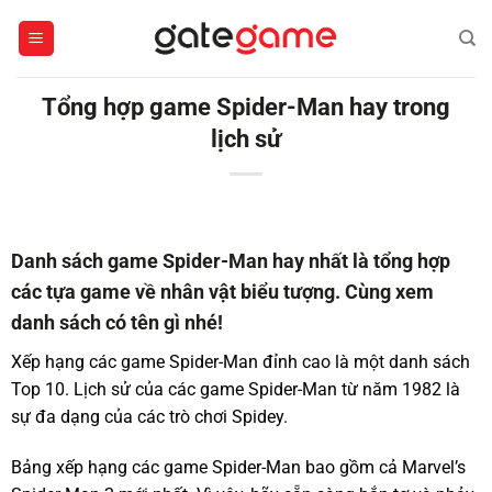
Bỏ
qua
nội
dung
Tổng hợp game Spider-Man hay trong
lịch sử
Danh sách game Spider-Man hay nhất là tổng hợp
các tựa game về nhân vật biểu tượng.
Cùng xem
danh sách có tên gì nhé!
Xếp hạng các game Spider-Man đỉnh cao là một danh sách
Top 10. Lịch sử của các game Spider-Man từ năm 1982 là
sự đa dạng của các trò chơi Spidey.
Bảng xếp hạng các game Spider-Man bao gồm cả Marvel’s