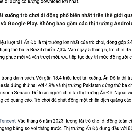
e di động có lượng download lớn nhất.
i xuống trò chơi di động phổ biến nhất trên thế giới qu
re và Google Play. Không bao gồm các thị trường Androi
iệu lượt tải. Ấn Độ là thị trường lớn nhất của trò chơi, đóng góp 2
hạng thứ ba là Brazil chiếm 7,3%. Vào ngày 5 tháng 6, trò chơi đã 
ng phục mới và ván trượt mới, v.v., tiếp tục duy trì mức độ người c
ng danh sách. Với gần 18,4 triệu lượt tải xuống. Ấn Độ là thị tr
onesia đứng thứ hai với 4,9% và thị trường Pakistan đứng thứ ba c
soon Season. Để tri ân người chơi tại thị trường Ấn Độ. Ngoài việ
ông có quảng cáo. Trò chơi đã phát động một chiến dịch quảng cáo
Tencent
. Vào tháng 6 năm 2023, lượng tải trò chơi di động toàn c
 ngang bằng so với tháng trước. Thị trường Ấn Độ đứng đầu với 86