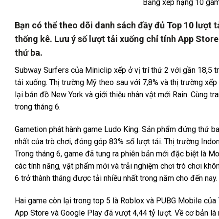
Bảng xếp hạng 10 gam
Bạn có thể theo dõi danh sách đầy đủ Top 10 lượt tả
thống kê. Lưu ý số lượt tải xuống chỉ tính App Sto
thứ ba.
Subway Surfers của Miniclip xếp ở vị trí thứ 2 với gần 18,5 tr
tải xuống. Thị trường Mỹ theo sau với 7,8% và thị trường xếp 
lại bản đồ New York và giới thiệu nhân vật mới Rain. Cùng tra
trong tháng 6.
Gametion phát hành game Ludo King. Sản phẩm đứng thứ ba tro
nhất của trò chơi, đóng góp 83% số lượt tải. Thị trường Ind
Trong tháng 6, game đã tung ra phiên bản mới đặc biệt là Mon
các tính năng, vật phẩm mới và trải nghiệm chơi trò chơi kh
6 trở thành tháng được tải nhiều nhất trong năm cho đến nay.
Hai game còn lại trong top 5 là Roblox và PUBG Mobile của
App Store và Google Play đã vượt 4,44 tỷ lượt. Về cơ bản là