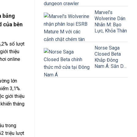
Tiết
Marvel’s
a bảng
Wolverine Dán
d của bên
Nhãn M: Bạo
Lực, Khỏa Thân
4,2% số lượt
Norse Saga
giới thiệu
Closed Beta
hơi online
Khắp Đông
Nam Á: Săn DJI
Osmo Pocket 3
Từ 4/8
ường lớn
hiếm 3,1%.
c giới thiệu
 khiến tháng
ầu trong
2 triệu lượt