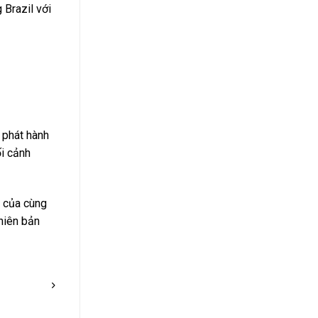
 Brazil với
 phát hành
ối cảnh
t của cùng
phiên bản