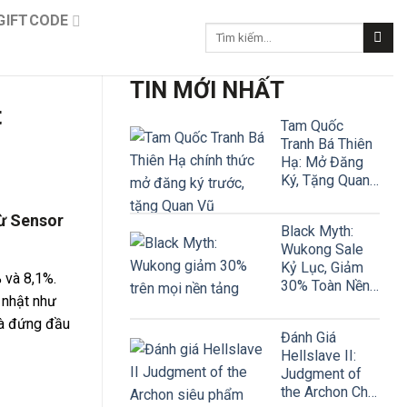
GIFTCODE
Tìm
kiếm:
TIN MỚI NHẤT
t
Tam Quốc
Tranh Bá Thiên
Hạ: Mở Đăng
Ký, Tặng Quan
Vũ
từ Sensor
Black Myth:
Wukong Sale
Kỷ Lục, Giảm
% và 8,1%.
30% Toàn Nền
 nhật như
Tảng
 và đứng đầu
Đánh Giá
Hellslave II:
Judgment of
the Archon Chi