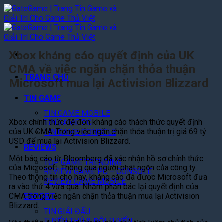
Bỏ
qua
nội
dung
Xbox kháng cáo quyết định của UK
CMA về việc ngăn chặn thỏa thuận
TRANG CHỦ
Microsoft mua lại Activision Blizzard
TIN GAME
TIN GAME MOBILE
Xbox chính thức đệ đơn kháng cáo thách thức quyết định
TIN GAME PC
của UK CMA. Trong việc ngăn chặn thỏa thuận trị giá 69 tỷ
TIN GAME CONSOLE
USD để mua lại Activision Blizzard.
REVIEWS
Một báo cáo từ Bloomberg đã xác nhận hồ sơ chính thức
TOP GAME TRENDING
của Microsoft. Thông qua người phát ngôn của công ty.
REVIEW GAME PC – CONSOLE
Theo thông tin cho hay, kháng cáo đã được Microsoft đưa
REVIEW GAME MOBILE
ra vào thứ 4 vừa qua. Nhằm phản bác lại quyết định của
CMA trong việc ngăn chặn thỏa thuận mua lại Activision
ESPORT
Blizzard.
TIN GIẢI ĐẤU
TUYỂN THỦ & ĐỘI TUYỂN