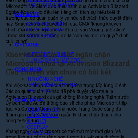
Vào tháng 4, cả Brad Smith, phó chủ tịch kiêm chủ tịch của
HIGHLIGHT & DRAMA
Microsoft. Và Giám đốc điều hành của Activision Blizzard
Bobby Kotick. Họ đều lên tiếng chỉ trích sự hiểu biết thị
BXH GAME
trường của cơ quan quản lý và hứa sẽ thách thức quyết định
này. Smith cho biết quyết định của CMA “không khuyến
GAME HOT NHẤT
khích đổi mới công nghệ và đầu tư vào Vương quốc Anh”.
GAME MỚI NHẤT
Trong khi Kotick viết rằng đó là “còn lâu mới có quyết định
GAME ĐỀ CỬ
cuối cùng”.
GIFTCODE
Xbox kháng cáo việc ngăn chặn
GIFTCODE MỚI NHẤT
HƯỚNG DẪN NHẬP CODE
Microsoft mua lại Activision Blizzard.
CÔNG NGHỆ
Câu chuyện vẫn chưa có hồi kết
TIN CÔNG NGHỆ
PHẦN MỀM & APP HAY
Khi việc sáp nhập vẫn còn trong tình trạng lấp lửng ở Anh.
THỦ THUẬT
Các cơ quan quản lý khác đã phê duyệt việc mua lại
Activision Blizzard của gã khổng lồ công nghệ. Tuần trước,
CỘNG ĐỒNG
Ủy ban Châu Âu đã thông báo sẽ cho phép Microsoft tiếp
tục. Và Cơ quan Quản lý Nhà nước Trung Quốc cũng đã
TRUYỆN-PHIM
tham gia cùng 37 cơ quan quản lý khác chấp thuận cho
HÓNG DRAMA
công ty tiếp tục.
ĂN CHƠI
COSPLAY
Kháng nghị của Microsoft có thể mất một thời gian. Và
SỰ KIỆN HOT
trong lịch sử các trường hợp tương tự, kết quả thường là