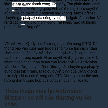
không đạt được thành công. Gần đây, Tòa phúc thẩm cạnh
Tìm
tranh (CAT) của Vương quốc Anh sẽ đánh giá liệu quyết định
kiếm:
của CMA có được giữ nguyên hay không. Alex Haffner,
chuyên gia pháp lý của công ty luật Fladgate ở London. Nói
Tìm
rằng các kháng cáo thành công “rất hiếm, mặc dù không
kiếm:
phải là chưa từng có.”
Về phía Hoa Kỳ, Ủy ban Thương mại Liên bang (FTC). Đã
thông báo vào cuối năm ngoái rằng họ sẽ tìm cách ngăn
chặn thỏa thuận này. Với lý do lo ngại về việc ngăn chặn
cạnh tranh trong ngành. Phán quyết về động thái của FTC
nhằm ngăn chặn thỏa thuận của Microsoft và Activision
vẫn chưa được quyết định. Nhưng các chuyên gia pháp lý
cũng giải thích rằng. Mặc dù quyết định của CMA không
trực tiếp chỉ ra con đường của FTC. Nhưng nó có thể ảnh
hưởng đến trường hợp của cơ quan quản lý Hoa Kỳ .
Thỏa thuận mua lại Activision
Blizzard so với các thương vụ lớn
khác