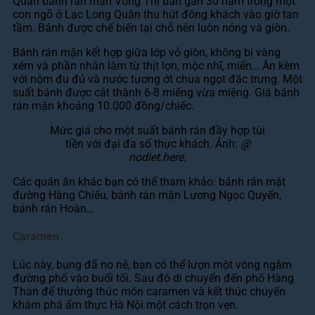
Quán bánh rán mặn Võng Thị bán gần 30 năm trong một
con ngõ ở Lạc Long Quân thu hút đông khách vào giờ tan
tầm. Bánh được chế biến tại chỗ nên luôn nóng và giòn.
Bánh rán mặn kết hợp giữa lớp vỏ giòn, không bị vàng
xém và phần nhân làm từ thịt lợn, mộc nhĩ, miến… Ăn kèm
với nộm đu đủ và nước tương ớt chua ngọt đặc trưng. Một
suất bánh được cắt thành 6-8 miếng vừa miệng. Giá bánh
rán mặn khoảng 10.000 đồng/chiếc.
Mức giá cho một suất bánh rán đầy hợp túi
tiền với đại đa số thực khách. Ảnh:
@
nodiet.here.
Các quán ăn khác bạn có thể tham khảo: bánh rán mật
đường Hàng Chiếu, bánh rán mặn Lương Ngọc Quyến,
bánh rán Hoàn…
Caramen
Lúc này, bụng đã no nê, bạn có thể lượn một vòng ngắm
đường phố vào buổi tối. Sau đó di chuyển đến phố Hàng
Than để thưởng thức món caramen và kết thúc chuyến
khám phá ẩm thực Hà Nội một cách trọn vẹn.