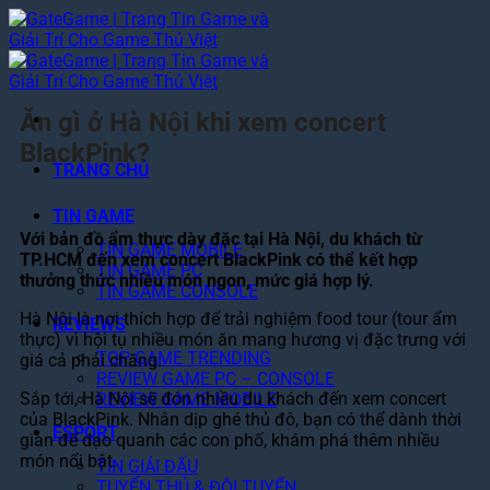
Bỏ
qua
nội
dung
Ăn gì ở Hà Nội khi xem concert
BlackPink?
TRANG CHỦ
TIN GAME
Với bản đồ ẩm thực dày đặc tại Hà Nội, du khách từ
TIN GAME MOBILE
TP.HCM đến xem concert BlackPink có thể kết hợp
TIN GAME PC
thưởng thức nhiều món ngon, mức giá hợp lý.
TIN GAME CONSOLE
Hà Nội là nơi thích hợp để trải nghiệm food tour (tour ẩm
REVIEWS
thực) vì hội tụ nhiều món ăn mang hương vị đặc trưng với
TOP GAME TRENDING
giá cả phải chăng.
REVIEW GAME PC – CONSOLE
Sắp tới, Hà Nội sẽ đón nhiều du khách đến xem concert
REVIEW GAME MOBILE
của BlackPink. Nhân dịp ghé thủ đô, bạn có thể dành thời
ESPORT
gian để dạo quanh các con phố, khám phá thêm nhiều
món nổi bật.
TIN GIẢI ĐẤU
TUYỂN THỦ & ĐỘI TUYỂN