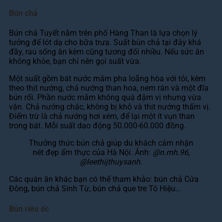
Bún chả
Bún chả Tuyết nằm trên phố Hàng Than là lựa chọn lý
tưởng để lót dạ cho bữa trưa. Suất bún chả tại đây khá
đầy, rau sống ăn kèm cũng tương đối nhiều. Nếu sức ăn
không khỏe, bạn chỉ nên gọi suất vừa.
Một suất gồm bát nước mắm pha loãng hòa với tỏi, kèm
theo thịt nướng, chả nướng than hoa, nem rán và một đĩa
bún rối. Phần nước mắm không quá đậm vị nhưng vừa
vặn. Chả nướng chắc, không bị khô và thịt nướng thấm vị.
Điểm trừ là chả nướng hơi xém, để lại một ít vụn than
trong bát. Mỗi suất dao động 50.000-60.000 đồng.
Thưởng thức bún chả giúp du khách cảm nhận
nét đẹp ẩm thực của Hà Nội. Ảnh:
@n.mh.96,
@leethijthuysanh.
Các quán ăn khác bạn có thể tham khảo: bún chả Cửa
Đông, bún chả Sinh Từ, bún chả que tre Tô Hiệu…
Bún riêu ốc