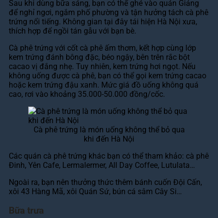
Sau khi dùng bữa sáng, bạn có thể ghé vào quán Giảng
để nghỉ ngơi, ngắm phố phường và tận hưởng tách cà phê
trứng nổi tiếng. Không gian tại đây tái hiện Hà Nội xưa,
thích hợp để ngồi tán gẫu với bạn bè.
Cà phê trứng với cốt cà phê ấm thơm, kết hợp cùng lớp
kem trứng đánh bông đặc, béo ngậy, bên trên rắc bột
cacao vị đắng nhẹ. Tuy nhiên, kem trứng hơi ngọt. Nếu
không uống được cà phê, bạn có thể gọi kem trứng cacao
hoặc kem trứng đậu xanh. Mức giá đồ uống không quá
cao, rơi vào khoảng 35.000-50.000 đồng/cốc.
Cà phê trứng là món uống không thể bỏ qua
khi đến Hà Nội
Các quán cà phê trứng khác bạn có thể tham khảo: cà phê
Đinh, Yên Cafe, Lermalermer, All Day Coffee, Lutulata…
Ngoài ra, bạn nên thưởng thức thêm bánh cuốn Đội Cấn,
xôi 43 Hàng Mã, xôi Quán Sứ, bún cá sâm Cây Si…
Bữa trưa