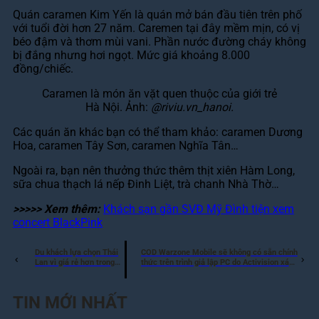
Quán caramen Kim Yến là quán mở bán đầu tiên trên phố
với tuổi đời hơn 27 năm. Caremen tại đây mềm mịn, có vị
béo đậm và thơm mùi vani. Phần nước đường cháy không
bị đắng nhưng hơi ngọt. Mức giá khoảng 8.000
đồng/chiếc.
Caramen là món ăn vặt quen thuộc của giới trẻ
Hà Nội. Ảnh:
@riviu.vn_hanoi.
Các quán ăn khác bạn có thể tham khảo: caramen Dương
Hoa, caramen Tây Sơn, caramen Nghĩa Tân…
Ngoài ra, bạn nên thưởng thức thêm thịt xiên Hàm Long,
sữa chua thạch lá nếp Đinh Liệt, trà chanh Nhà Thờ…
>>>>> Xem thêm:
Khách sạn gần SVĐ Mỹ Đình tiện xem
concert BlackPink
Du khách lựa chọn Thái
COD Warzone Mobile sẽ không có sẵn chính
Lan vì giá rẻ hơn trong
thức trên trình giả lập PC do Activision xác
nước
nhận
TIN MỚI NHẤT