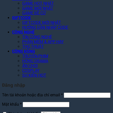
n
â
e
GAME HOT NHẤT
K
n
GAME MỚI NHẤT
t
h
g
GAME ĐỀ CỬ
f
e
GIFTCODE
D
l
n
GIFTCODE MỚI NHẤT
ự
i
HƯỚNG DẪN NHẬP CODE
“
B
x
CÔNG NGHỆ
C
á
T
TIN CÔNG NGHỆ
ó
o
h
PHẦN MỀM & APP HAY
T
L
á
THỦ THUẬT
â
ê
n
CỘNG ĐỒNG
m
n
g
TRUYỆN-PHIM
”
8
N
HÓNG DRAMA
,
à
ĂN CHƠI
2
y
COSPLAY
T
!
SỰ KIỆN HOT
ỷ
U
Đăng nhập
S
D
Bắt
Tên tài khoản hoặc địa chỉ email
*
buộc
Bắt
Mật khẩu
*
buộc