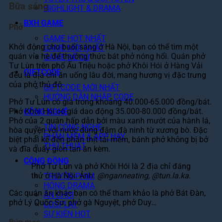
Bữa sáng
HIGHLIGHT & DRAMA
BXH GAME
Phở
GAME HOT NHẤT
Khởi động cho buổi sáng ở Hà Nội, bạn có thể tìm một
GAME MỚI NHẤT
quán vỉa hè để thưởng thức bát phở nóng hổi. Quán phở
GAME ĐỀ CỬ
Tư Lùn trên phố Ấu Triệu hoặc phở Khôi Hói ở Hàng Vải
GIFTCODE
đều là địa chỉ ăn uống lâu đời, mang hương vị đặc trưng
của phở thủ đô.
GIFTCODE MỚI NHẤT
HƯỚNG DẪN NHẬP CODE
Phở Tư Lùn có giá trong khoảng 40.000-65.000 đồng/bát.
Phở Khôi Hói có giá dao động 35.000-80.000 đồng/bát.
CÔNG NGHỆ
Phở của 2 quán hấp dẫn bởi màu xanh mướt của hành lá,
TIN CÔNG NGHỆ
hòa quyện với nước dùng đậm đà ninh từ xương bò. Đặc
PHẦN MỀM & APP HAY
biệt phải kể đến phần thịt tái mềm, bánh phở không bị bở
THỦ THUẬT
và đĩa quẩy giòn tan ăn kèm.
CỘNG ĐỒNG
Phở Tư Lùn và phở Khôi Hói là 2 địa chỉ đáng
thử ở Hà Nội. Ảnh:
@nganneating, @tun.la.ka.
TRUYỆN-PHIM
HÓNG DRAMA
Các quán ăn khác bạn có thể tham khảo là phở Bát Đàn,
ĂN CHƠI
phở Lý Quốc Sư, phở gà Nguyệt, phở Duy…
COSPLAY
SỰ KIỆN HOT