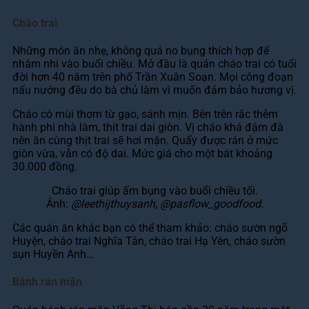
Cháo trai
Những món ăn nhẹ, không quá no bụng thích hợp để
nhâm nhi vào buổi chiều. Mở đầu là quán cháo trai có tuổi
đời hơn 40 năm trên phố Trần Xuân Soạn. Mọi công đoạn
nấu nướng đều do bà chủ làm vì muốn đảm bảo hương vị.
Cháo có mùi thơm từ gạo, sánh mịn. Bên trên rắc thêm
hành phi nhà làm, thịt trai dai giòn. Vị cháo khá đậm đà
nên ăn cùng thịt trai sẽ hơi mặn. Quẩy được rán ở mức
giòn vừa, vẫn có độ dai. Mức giá cho một bát khoảng
30.000 đồng.
Cháo trai giúp ấm bụng vào buổi chiều tối.
Ảnh:
@leethijthuysanh, @pasflow_goodfood.
Các quán ăn khác bạn có thể tham khảo: cháo sườn ngõ
Huyện, cháo trai Nghĩa Tân, cháo trai Hạ Yên, cháo sườn
sụn Huyền Anh…
Bánh rán mặn