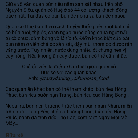
Giữa vô vàn quán bún riêu nằm san sát nhau trên phố
Nguyễn Siêu, quán cô Huệ ở số 44 có lượng khách đông
bậc nhất. Tại đây có bán bún ốc nóng và bún ốc nguội.
Quán cô Huệ bán theo cách truyền thống nên một bát chỉ
có bún tươi, thịt ốc, chan ngập nước dùng chua ngọt nấu
từ cà chua, dấm bỗng và lá tía tô. Điểm khác biệt của bát
bún nằm ở viên chả ốc sần sật, dậy mùi thơm do được rán
vàng trước. Tuy nhiên, nước dùng nhiều ớt chưng nên vị
cay nồng. Nếu không ăn cay được, bạn có thể cân nhắc.
Chả ốc viên là điểm khác biệt giữa quán cô
Huệ so với các quán khác.
Ảnh:
@tastydarling_, @hanoian_food.
Các quán ăn khác bạn có thể tham khảo: bún riêu Hồng
Phúc, bún riêu sườn sụn Trang, bún riêu cua Hàng Bông…
Ngoài ra, bạn nên thưởng thức thêm bún ngan Nhàn, miến
trộn mực Trung Yên, chả cá Thăng Long, bún riêu Hồng
Phúc, bánh đa trộn dốc Thọ Lão, cơm Một Ngày Mới Mã
Mây…
Bữa xế