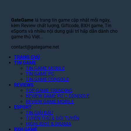
h
ộ
y
a
d
i
Đ
o
k
e
ế
á
f
e
r
u
GateGame
là trang tin game cập nhật mỗi ngày,
n
t
n
”
Đ
kèm Review chất lượng, Giftcode, BXH game, Tin
g
h
i
X
o
eSports và nhiều nội dung giải trí hấp dẫn dành cho
C
e
n
u
ạ
game thủ Việt...
h
S
g
ấ
n
ơ
w
B
t
contact@gategame.net
P
i
o
á
S
h
N
r
TRANG CHỦ
n
ắ
i
h
TIN GAME
d
S
c
m
ấ
TIN GAME MOBILE
C
k
”
M
TIN GAME PC
t
h
i
,
ở
TIN GAME CONSOLE
2
i
n
T
R
REVIEWS
0
T
G
a
ộ
TOP GAME TRENDING
2
i
i
k
n
REVIEW GAME PC – CONSOLE
6
ế
á
e
g
REVIEW GAME MOBILE
t
R
-
T
ESPORT
!
ẻ
T
r
TIN GIẢI ĐẤU
,
w
ê
TUYỂN THỦ & ĐỘI TUYỂN
F
o
n
HIGHLIGHT & DRAMA
a
N
N
BXH GAME