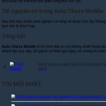
chơi phải tốn kha khá thời gian cũng như sức lực.
Tài nguyên có trong Auto Chess Mobile
Sau mỗi trận chiến, kinh nghiệm và vàng sẽ được tích lũy. Chún
bạn cho là thích hợp.
Tổng kết
Auto Chess Mobile
là trò chơi đấu trí với những chiến thuật 
nhanh tay truy cập, tải game và tham gia ngay với chúng tôi nhé
Cách chơi và cách tải GTA 4 mobile tr
hành
TIN MỚI NHẤT