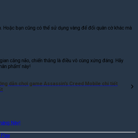
hơn. Hoặc bạn cũng có thể sử dụng vàng để đổi quân cờ khác mà
 gian căng não, chiến thắng là điều vô cùng xứng đáng. Hãy
nhân phẩm’ này!
ng dẫn chơi game Assassin’s Creed Mobile chi tiết
ất
háng Này!
 Play