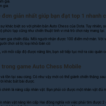
m gia.
đơn giản nhất giúp bạn đạt top 1 nhanh 
sự khác biệt so với phiên bản Auto Chess của Dota. Tuy nhiên, so
phức tạp cũng như chiến thuật tinh vi mà trò chơi này mang lại.
tham gia chiến đấu. Mỗi người nhận được 100 điểm mở màn. Với vi
gười chơi sẽ bị loại khỏi bàn cờ.
với mỗi cấp độ được nâng lên, bạn sẽ tiếp tục mở ra các quân cơ
 trong game Auto Chess Mobile
 và tồn tại sau cùng. Có như vậy mới có thể giành chiến thắng sa
ười khác bắt bài được.
ội chính là nâng cấp nhân vật. Bạn phải có được một nhân vật đ
ốn nhân vật nâng lên cấp Hai đồng nghĩa với việc phải tìm được 