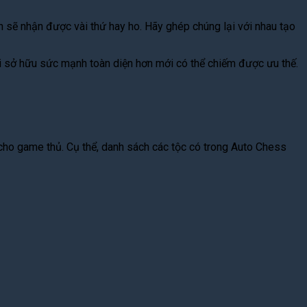
n sẽ nhận được vài thứ hay ho. Hãy ghép chúng lại với nhau tạo
hải sở hữu sức mạnh toàn diện hơn mới có thể chiếm được ưu thế.
 cho game thủ. Cụ thể, danh sách các tộc có trong Auto Chess