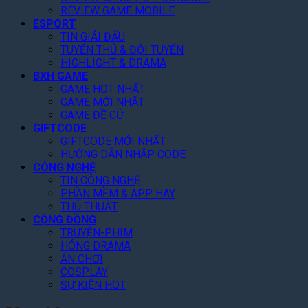
REVIEW GAME MOBILE
ESPORT
TIN GIẢI ĐẤU
TUYỂN THỦ & ĐỘI TUYỂN
HIGHLIGHT & DRAMA
BXH GAME
GAME HOT NHẤT
GAME MỚI NHẤT
GAME ĐỀ CỬ
GIFTCODE
GIFTCODE MỚI NHẤT
HƯỚNG DẪN NHẬP CODE
CÔNG NGHỆ
TIN CÔNG NGHỆ
PHẦN MỀM & APP HAY
THỦ THUẬT
CỘNG ĐỒNG
TRUYỆN-PHIM
HÓNG DRAMA
ĂN CHƠI
COSPLAY
SỰ KIỆN HOT