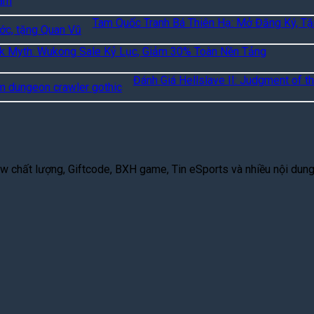
Tam Quốc Tranh Bá Thiên Hạ: Mở Đăng Ký, T
k Myth: Wukong Sale Kỷ Lục, Giảm 30% Toàn Nền Tảng
Đánh Giá Hellslave II: Judgment of th
 chất lượng, Giftcode, BXH game, Tin eSports và nhiều nội dung g