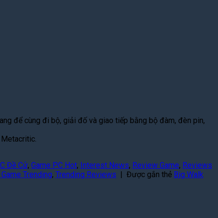
 để cùng đi bộ, giải đố và giao tiếp bằng bộ đàm, đèn pin,
Metacritic.
C Đề Cử
,
Game PC Hot
,
Interest News
,
Review Game
,
Reviews
 Game Trending
,
Trending Reviews
|
Được gắn thẻ
Big Walk