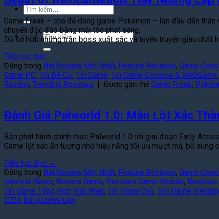
Tìm
kiếm:
Game Freak – cha đẻ dòng game Pokémon – lần đầu dấn thân vào t
chuyển độc đáo bằng mái tóc phát sáng.
Tìm
Dù sở hữu những trận boss xuất sắc và tuyến truyện giàu chất hiệ
kiếm:
Tiếp tục đọc
→
Đăng trong
Bài Review Mới Nhất
,
Feature Reviews
,
Game Cons
Game PC
,
Tin Đề Cử
,
Tin Game
,
Tin Game Console & WebGame
Review
,
Trending Reviews
|
Được gắn thẻ
Game Freak
,
Pokém
Đánh Giá Palworld 1.0: Màn Lột Xác Thà
Bản phát hành chính thức Palworld 1.0 rời giai đoạn Early Acces
Game lột xác ấn tượng nhờ hiệu năng tối ưu mượt mà, bổ sung 
Tiếp tục đọc
→
Đăng trong
Bài Review Mới Nhất
,
Feature Reviews
,
Game Cons
Interest News
,
Review Game
,
Reviews Game Mobile
,
Reviews
Tin Game Tổng Hợp Mới Nhất
,
Tin Trang Chủ
,
Top Game Trendin
2026
Để lại bình luận