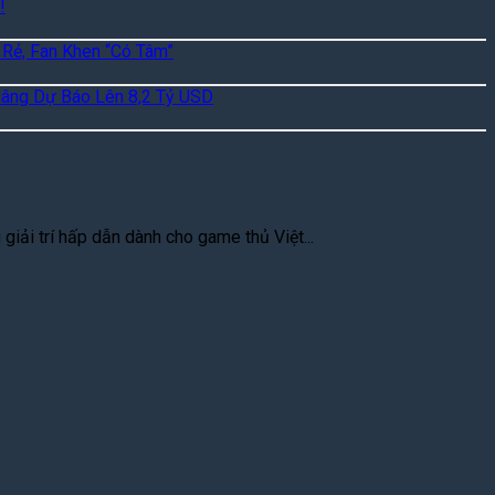
!
 Rẻ, Fan Khen “Có Tâm”
Nâng Dự Báo Lên 8,2 Tỷ USD
iải trí hấp dẫn dành cho game thủ Việt...