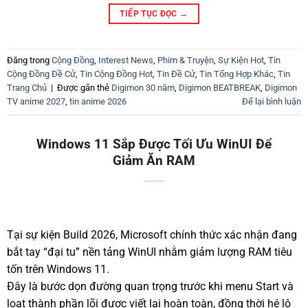
TIẾP TỤC ĐỌC
→
Đăng trong
Cộng Đồng
,
Interest News
,
Phim & Truyện
,
Sự Kiện Hot
,
Tin
Cộng Đồng Đề Cử
,
Tin Cộng Đồng Hot
,
Tin Đề Cử
,
Tin Tổng Hợp Khác
,
Tin
Trang Chủ
|
Được gắn thẻ
Digimon 30 năm
,
Digimon BEATBREAK
,
Digimon
TV anime 2027
,
tin anime 2026
Để lại bình luận
Windows 11 Sắp Được Tối Ưu WinUI Để
Giảm Ăn RAM
Tại sự kiện Build 2026, Microsoft chính thức xác nhận đang
bắt tay “đại tu” nền tảng WinUI nhằm giảm lượng RAM tiêu
tốn trên Windows 11.
Đây là bước dọn đường quan trọng trước khi menu Start và
loạt thành phần lõi được viết lại hoàn toàn, đồng thời hé lộ