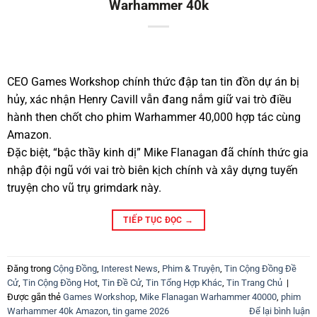
Warhammer 40k
CEO Games Workshop chính thức đập tan tin đồn dự án bị
hủy, xác nhận Henry Cavill vẫn đang nắm giữ vai trò điều
hành then chốt cho phim Warhammer 40,000 hợp tác cùng
Amazon.
Đặc biệt, “bậc thầy kinh dị” Mike Flanagan đã chính thức gia
nhập đội ngũ với vai trò biên kịch chính và xây dựng tuyến
truyện cho vũ trụ grimdark này.
TIẾP TỤC ĐỌC
→
Đăng trong
Cộng Đồng
,
Interest News
,
Phim & Truyện
,
Tin Cộng Đồng Đề
Cử
,
Tin Cộng Đồng Hot
,
Tin Đề Cử
,
Tin Tổng Hợp Khác
,
Tin Trang Chủ
|
Được gắn thẻ
Games Workshop
,
Mike Flanagan Warhammer 40000
,
phim
Warhammer 40k Amazon
,
tin game 2026
Để lại bình luận