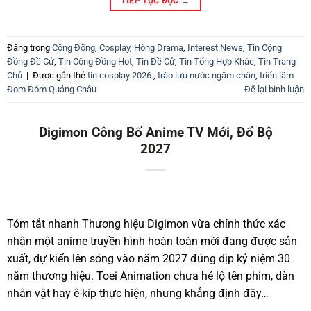
TIẾP TỤC ĐỌC
→
Đăng trong
Cộng Đồng
,
Cosplay
,
Hóng Drama
,
Interest News
,
Tin Cộng
Đồng Đề Cử
,
Tin Cộng Đồng Hot
,
Tin Đề Cử
,
Tin Tổng Hợp Khác
,
Tin Trang
Chủ
|
Được gắn thẻ
tin cosplay 2026.
,
trào lưu nước ngâm chân
,
triển lãm
Đom Đóm Quảng Châu
Để lại bình luận
Digimon Công Bố Anime TV Mới, Đổ Bộ
2027
Tóm tắt nhanh Thương hiệu Digimon vừa chính thức xác
nhận một anime truyền hình hoàn toàn mới đang được sản
xuất, dự kiến lên sóng vào năm 2027 đúng dịp kỷ niệm 30
năm thương hiệu. Toei Animation chưa hé lộ tên phim, dàn
nhân vật hay ê-kíp thực hiện, nhưng khẳng định đây…