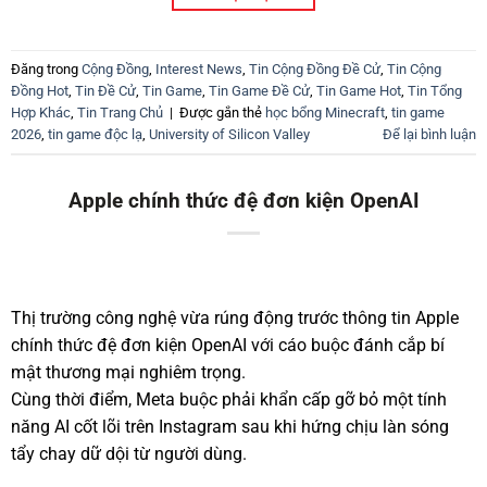
Đăng trong
Cộng Đồng
,
Interest News
,
Tin Cộng Đồng Đề Cử
,
Tin Cộng
Đồng Hot
,
Tin Đề Cử
,
Tin Game
,
Tin Game Đề Cử
,
Tin Game Hot
,
Tin Tổng
Hợp Khác
,
Tin Trang Chủ
|
Được gắn thẻ
học bổng Minecraft
,
tin game
2026
,
tin game độc lạ
,
University of Silicon Valley
Để lại bình luận
Apple chính thức đệ đơn kiện OpenAI
Thị trường công nghệ vừa rúng động trước thông tin Apple
chính thức đệ đơn kiện OpenAI với cáo buộc đánh cắp bí
mật thương mại nghiêm trọng.
Cùng thời điểm, Meta buộc phải khẩn cấp gỡ bỏ một tính
năng AI cốt lõi trên Instagram sau khi hứng chịu làn sóng
tẩy chay dữ dội từ người dùng.