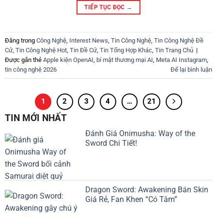
TIẾP TỤC ĐỌC
→
Đăng trong
Công Nghệ
,
Interest News
,
Tin Công Nghệ
,
Tin Công Nghệ Đề
Cử
,
Tin Công Nghệ Hot
,
Tin Đề Cử
,
Tin Tổng Hợp Khác
,
Tin Trang Chủ
|
Được gắn thẻ
Apple kiện OpenAI
,
bí mật thương mại AI
,
Meta AI Instagram
,
tin công nghệ 2026
Để lại bình luận
1
2
3
4
…
21
TIN MỚI NHẤT
Đánh Giá Onimusha: Way of the
Sword Chi Tiết!
Dragon Sword: Awakening Bán Skin
Giá Rẻ, Fan Khen “Có Tâm”