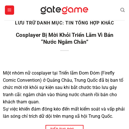
Bỏ
qua
nội
LƯU TRỮ DANH MỤC:
TIN TỔNG HỢP KHÁC
dung
Cosplayer Bị Mời Khỏi Triển Lãm Vì Bán
“Nước Ngâm Chân”
Một nhóm nữ cosplayer tại Triển lãm Đom Đóm (Firefly
Comic Convention) ở Quảng Châu, Trung Quốc đã bị ban tổ
chức mời rời khỏi sự kiện sau khi bắt chước trào lưu gây
tranh cãi: ngâm chân vào thùng nước chanh rồi bán cho
khách tham quan.
Sự việc khiến đám đông kéo đến mất kiểm soát và vấp phải
làn sóng chỉ trích dữ dội trên mạng xã hội Trung Quốc.