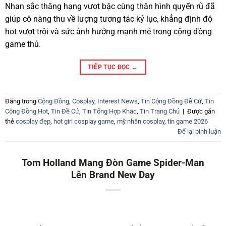
Nhan sắc thăng hạng vượt bậc cùng thân hình quyến rũ đã
giúp cô nàng thu về lượng tương tác kỷ lục, khẳng định độ
hot vượt trội và sức ảnh hưởng mạnh mẽ trong cộng đồng
game thủ.
TIẾP TỤC ĐỌC
→
Đăng trong
Cộng Đồng
,
Cosplay
,
Interest News
,
Tin Cộng Đồng Đề Cử
,
Tin
Cộng Đồng Hot
,
Tin Đề Cử
,
Tin Tổng Hợp Khác
,
Tin Trang Chủ
|
Được gắn
thẻ
cosplay đẹp
,
hot girl cosplay game
,
mỹ nhân cosplay
,
tin game 2026
Để lại bình luận
Tom Holland Mang Đòn Game Spider-Man
Lên Brand New Day