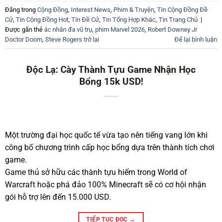
Đăng trong
Cộng Đồng
,
Interest News
,
Phim & Truyện
,
Tin Cộng Đồng Đề
Cử
,
Tin Cộng Đồng Hot
,
Tin Đề Cử
,
Tin Tổng Hợp Khác
,
Tin Trang Chủ
|
Được gắn thẻ
ác nhân đa vũ trụ
,
phim Marvel 2026
,
Robert Downey Jr
Doctor Doom
,
Steve Rogers trở lại
Để lại bình luận
Độc Lạ: Cày Thành Tựu Game Nhận Học
Bổng 15k USD!
Một trường đại học quốc tế vừa tạo nên tiếng vang lớn khi
công bố chương trình cấp học bổng dựa trên thành tích chơi
game.
Game thủ sở hữu các thành tựu hiếm trong World of
Warcraft hoặc phá đảo 100% Minecraft sẽ có cơ hội nhận
gói hỗ trợ lên đến 15.000 USD.
TIẾP TỤC ĐỌC
→