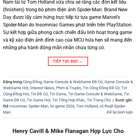
Nam tài tử Tom Holland vừa chia sẻ rằng các đòn kết liễu
(finishers) trong bộ phim điện ảnh Spider-Man: Brand New
Day được lấy cảm hứng trực tiếp từ tựa game Marvel’s
Spider-Man do Insomniac Games phát triển trên PlayStation.
Sự kết hợp giữa phong cách chiến đấu linh hoạt trong game
và kỹ xảo điện ảnh đỉnh cao của MCU hứa hẹn sẽ mang đến
những pha hành động mãn nhãn chưa từng có.
TIẾP TỤC ĐỌC
→
Đăng trong
Cộng Đồng
,
Game Console & WebGame Đề Cử
,
Game Console &
WebGame Hot
,
Interest News
,
Phim & Truyện
,
Tin Cộng Đồng Đề Cử
,
Tin
Cộng Đồng Hot
,
Tin Đề Cử
,
Tin Game
,
Tin Game Console & WebGame
,
Tin
Game Đề Cử
,
Tin Game Hot
,
Tin Tổng Hợp Khác
,
Tin Trang Chủ
|
Được gắn
thẻ
Insomniac Spider-Man
,
tin game 2026
,
Tom Holland
,
võ thuật Spider-
Man
Để lại bình luận
Henry Cavill & Mike Flanagan Hợp Lực Cho