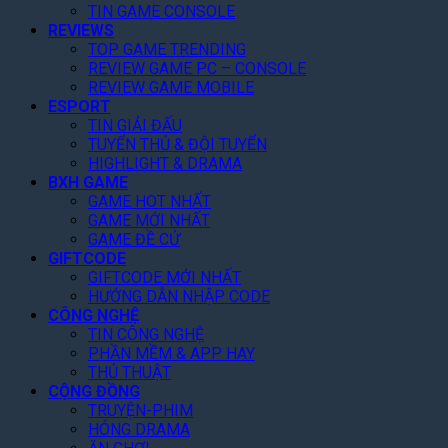
ở
TIN GAME CONSOLE
2
i
n
T
R
REVIEWS
0
T
G
a
ộ
TOP GAME TRENDING
2
i
i
k
n
REVIEW GAME PC – CONSOLE
6
ế
á
e
g
REVIEW GAME MOBILE
t
R
-
T
ESPORT
!
ẻ
T
r
TIN GIẢI ĐẤU
,
w
ê
TUYỂN THỦ & ĐỘI TUYỂN
F
o
n
HIGHLIGHT & DRAMA
a
N
N
BXH GAME
n
â
e
GAME HOT NHẤT
K
n
GAME MỚI NHẤT
t
h
g
GAME ĐỀ CỬ
f
e
GIFTCODE
D
l
n
GIFTCODE MỚI NHẤT
ự
i
HƯỚNG DẪN NHẬP CODE
“
B
x
CÔNG NGHỆ
C
á
T
TIN CÔNG NGHỆ
ó
o
h
PHẦN MỀM & APP HAY
T
L
á
THỦ THUẬT
â
ê
n
CỘNG ĐỒNG
m
n
g
TRUYỆN-PHIM
”
8
N
HÓNG DRAMA
,
à