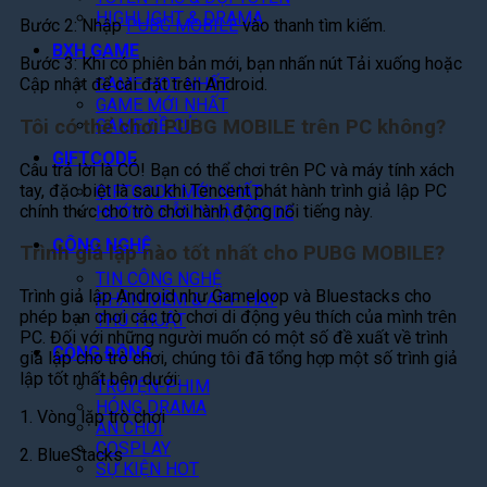
HIGHLIGHT & DRAMA
Bước 2: Nhập
PUBG MOBILE
vào thanh tìm kiếm.
BXH GAME
Bước 3: Khi có phiên bản mới, bạn nhấn nút Tải xuống hoặc
GAME HOT NHẤT
Cập nhật để cài đặt trên Android.
GAME MỚI NHẤT
Tôi có thể chơi PUBG MOBILE trên PC không?
GAME ĐỀ CỬ
GIFTCODE
Câu trả lời là CÓ! Bạn có thể chơi trên PC và máy tính xách
tay, đặc biệt là sau khi Tencent phát hành trình giả lập PC
GIFTCODE MỚI NHẤT
chính thức cho trò chơi hành động nổi tiếng này.
HƯỚNG DẪN NHẬP CODE
CÔNG NGHỆ
Trình giả lập nào tốt nhất cho PUBG MOBILE?
TIN CÔNG NGHỆ
Trình giả lập Android như Gameloop và Bluestacks cho
PHẦN MỀM & APP HAY
phép bạn chơi các trò chơi di động yêu thích của mình trên
THỦ THUẬT
PC. Đối với những người muốn có một số đề xuất về trình
CỘNG ĐỒNG
giả lập cho trò chơi, chúng tôi đã tổng hợp một số trình giả
lập tốt nhất bên dưới:
TRUYỆN-PHIM
HÓNG DRAMA
1. Vòng lặp trò chơi
ĂN CHƠI
COSPLAY
2. BlueStacks
SỰ KIỆN HOT