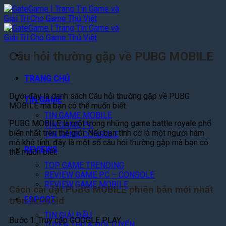
Bỏ
qua
nội
dung
Câu hỏi thường gặp về PUBG MOBILE
TRANG CHỦ
Dưới đây là danh sách Câu hỏi thường gặp về PUBG
TIN GAME
MOBILE mà bạn có thể muốn biết.
TIN GAME MOBILE
PUBG MOBILE là một trong những game battle royale phổ
TIN GAME PC
biến nhất trên thế giới. Nếu bạn tình cờ là một người hâm
TIN GAME CONSOLE
mộ khó tính, đây là một số câu hỏi thường gặp mà bạn có
REVIEWS
thể muốn biết.
TOP GAME TRENDING
REVIEW GAME PC – CONSOLE
REVIEW GAME MOBILE
Cách cài đặt PUBG MOBILE phiên bản mới nhất
ESPORT
trên Android
TIN GIẢI ĐẤU
Bước 1: Truy cập GOOGLE PLAY
TUYỂN THỦ & ĐỘI TUYỂN