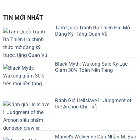
ngợi khen
Lạp cổ đại
TIN MỚI NHẤT
Tam Quốc Tranh Bá Thiên Hạ: Mở
Đăng Ký, Tặng Quan Vũ
Black Myth: Wukong Sale Kỷ Lục,
Giảm 30% Toàn Nền Tảng
Đánh Giá Hellslave II: Judgment of
the Archon Chi Tiết
Marvel’s Wolverine Dán Nhãn M: Bạo