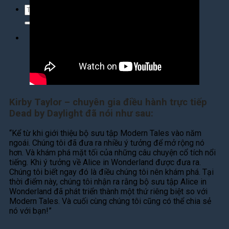
Tìm
kiếm:
Tìm
kiếm:
Kirby Taylor – chuyên gia điều hành trực tiếp
Dead by Daylight đã nói như sau:
“Kể từ khi giới thiệu bộ sưu tập Modern Tales vào năm
ngoái. Chúng tôi đã đưa ra nhiều ý tưởng để mở rộng nó
hơn. Và khám phá mặt tối của những câu chuyện cổ tích nổi
tiếng. Khi ý tưởng về Alice in Wonderland được đưa ra.
Chúng tôi biết ngay đó là điều chúng tôi nên khám phá. Tại
thời điểm này, chúng tôi nhận ra rằng bộ sưu tập Alice in
Wonderland đã phát triển thành một thứ riêng biệt so với
Modern Tales. Và cuối cùng chúng tôi cũng có thể chia sẻ
nó với bạn!”