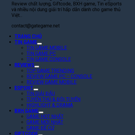
t
P
:
Review chất lượng, Giftcode, BXH game, Tin eSports
o
á
S
h
T
và nhiều nội dung giải trí hấp dẫn dành cho game thủ
r
n
ắ
i
h
Việt...
d
S
c
m
ầ
C
k
”
M
contact@gategame.net
n
h
i
,
ở
M
i
n
TRANG CHỦ
T
R
a
T
TIN GAME
G
a
ộ
L
i
TIN GAME MOBILE
i
k
n
ệ
TIN GAME PC
ế
á
e
g
n
TIN GAME CONSOLE
t
R
-
T
h
REVIEWS
!
ẻ
T
r
R
TOP GAME TRENDING
,
w
ê
a
REVIEW GAME PC – CONSOLE
F
o
n
M
REVIEW GAME MOBILE
a
N
N
ắ
ESPORT
n
â
e
t
TIN GIẢI ĐẤU
K
n
t
,
TUYỂN THỦ & ĐỘI TUYỂN
h
g
f
C
HIGHLIGHT & DRAMA
e
D
l
à
BXH GAME
n
ự
i
n
GAME HOT NHẤT
“
B
x
GAME MỚI NHẤT
Q
C
á
T
GAME ĐỀ CỬ
u
ó
o
GIFTCODE
h
é