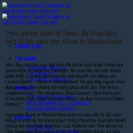
Bỏ
qua
nội
dung
Tựa game kinh dị Dead By Daylight
tiết lộ bộ sưu tập Alice in Woderland
TRANG CHỦ
TIN GAME
Mới đây một bộ sưu tập mới đã được cập nhập trong tựa
TIN GAME MOBILE
game kinh dị Dead by Daylight. Bộ sưu tập lần này được
TIN GAME PC
phát triển ý tưởng dựa trên bộ tiểu thuyết nổi tiếng của
TIN GAME CONSOLE
Lewis Carrol – Alice in Wonderland. Và giờ đây người chơi
đang mang đợi những bộ trang phục mới cho The Artist
REVIEWS
(Jabberwock), The Huntress (Red Queen), Nea Karlsson
TOP GAME TRENDING
(Cheshire Cat), Kate Denson (Alice) và Ace Visconti (Mad
REVIEW GAME PC – CONSOLE
Hatter).
REVIEW GAME MOBILE
Trong khi Alice in Wonderland luôn có các yếu tố lấy cảm
ESPORT
hứng từ kinh dị, thì trang phục trong Dead by Daylight khiến
chúng trở nên khác biệt hơn. Các thiết kế cho The Artist và
TIN GIẢI ĐẤU
The Huntress khá rùng rợn và có thể chiếm được sự yêu
TUYỂN THỦ & ĐỘI TUYỂN