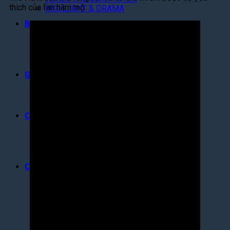
thích của fan hâm mộ.
HIGHLIGHT & DRAMA
BXH GAME
GAME HOT NHẤT
GAME MỚI NHẤT
GAME ĐỀ CỬ
GIFTCODE
GIFTCODE MỚI NHẤT
HƯỚNG DẪN NHẬP CODE
CÔNG NGHỆ
TIN CÔNG NGHỆ
PHẦN MỀM & APP HAY
THỦ THUẬT
CỘNG ĐỒNG
TRUYỆN-PHIM
HÓNG DRAMA
ĂN CHƠI
COSPLAY
SỰ KIỆN HOT