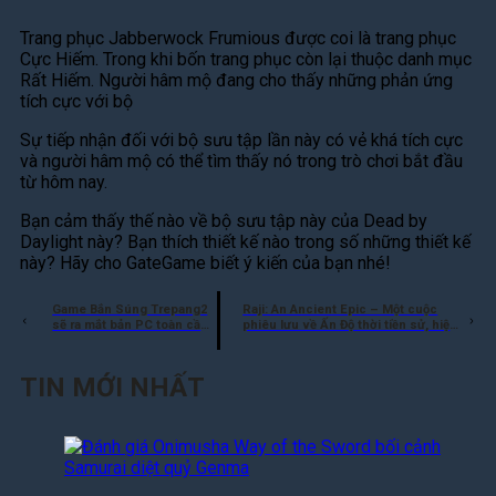
Trang phục Jabberwock Frumious được coi là trang phục
Cực Hiếm. Trong khi bốn trang phục còn lại thuộc danh mục
Rất Hiếm. Người hâm mộ đang cho thấy những phản ứng
tích cực với bộ
Sự tiếp nhận đối với bộ sưu tập lần này có vẻ khá tích cực
và người hâm mộ có thể tìm thấy nó trong trò chơi bắt đầu
từ hôm nay.
Bạn cảm thấy thế nào về bộ sưu tập này của Dead by
Daylight này? Bạn thích thiết kế nào trong số những thiết kế
này? Hãy cho GateGame biết ý kiến của bạn nhé!
Game Bắn Súng Trepang2
Raji: An Ancient Epic – Một cuộc
sẽ ra mắt bản PC toàn cầu
phiêu lưu về Ấn Độ thời tiền sử, hiện
vào tháng 6 này
đã có trên Netflix Games
TIN MỚI NHẤT
Đ
á
n