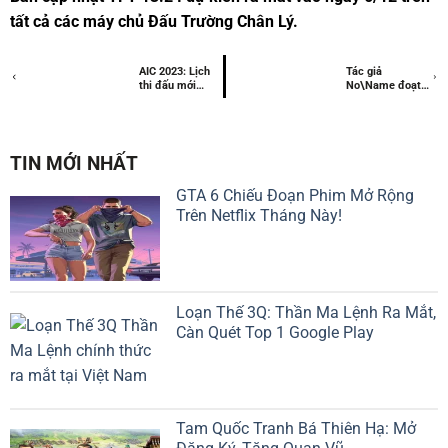
tất cả các máy chủ Đấu Trường Chân Lý.
AIC 2023: Lịch
Tác giả
thi đấu mới
No\Name đoạt
nhất
giải thưởng với
Cyberpunk:
Edgerunners
TIN MỚI NHẤT
GTA 6 Chiếu Đoạn Phim Mở Rộng
Trên Netflix Tháng Này!
Loạn Thế 3Q: Thần Ma Lệnh Ra Mắt,
Càn Quét Top 1 Google Play
Tam Quốc Tranh Bá Thiên Hạ: Mở