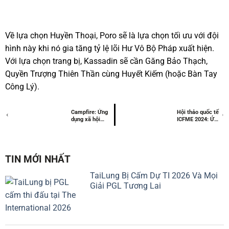
Về lựa chọn Huyền Thoại, Poro sẽ là lựa chọn tối ưu với đội
hình này khi nó gia tăng tỷ lệ lõi Hư Vô Bộ Pháp xuất hiện.
Với lựa chọn trang bị, Kassadin sẽ cần Găng Bảo Thạch,
Quyền Trượng Thiên Thần cùng Huyết Kiếm (hoặc Bàn Tay
Công Lý).
Campfire: Ứng
Hội thảo quốc tế
dụng xã hội
ICFME 2024: Ứng
mới từ Niantic
dụng công nghệ
hiện đã có mặt
Blockchain trong
trên toàn cầu
Fintech
với tính năng
Team Up mới
TIN MỚI NHẤT
TaiLung Bị Cấm Dự TI 2026 Và Mọi
Giải PGL Tương Lai