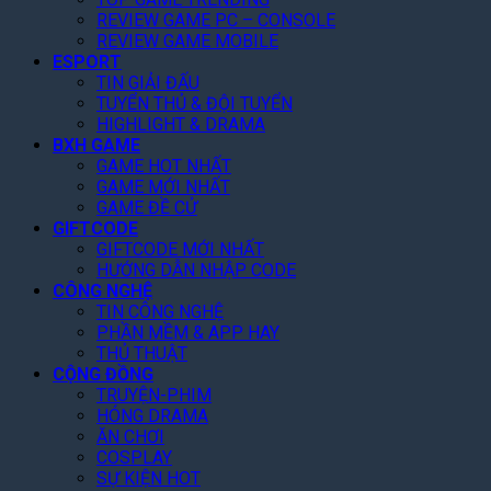
n
T
ý
,
d
REVIEW GAME PC – CONSOLE
g
o
,
G
g
REVIEW GAME MOBILE
N
p
T
i
m
ESPORT
à
1
ặ
ả
e
TIN GIẢI ĐẤU
y
G
n
m
n
TUYỂN THỦ & ĐỘI TUYỂN
!
o
g
3
t
HIGHLIGHT & DRAMA
o
Q
0
o
BXH GAME
g
u
%
f
GAME HOT NHẤT
l
a
T
GAME MỚI NHẤT
t
e
n
o
GAME ĐỀ CỬ
h
P
V
GIFTCODE
à
e
l
ũ
GIFTCODE MỚI NHẤT
n
A
a
HƯỚNG DẪN NHẬP CODE
N
r
y
CÔNG NGHỆ
ề
c
TIN CÔNG NGHỆ
n
h
PHẦN MỀM & APP HAY
T
o
THỦ THUẬT
ả
n
CỘNG ĐỒNG
n
C
TRUYỆN-PHIM
g
h
HÓNG DRAMA
i
ĂN CHƠI
T
COSPLAY
i
SỰ KIỆN HOT