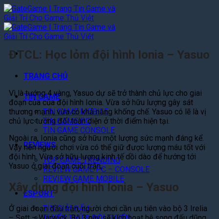
Bỏ
qua
nội
dung
ĐTCL: Học lỏm đội hình Ionia – Yasuo
TRANG CHỦ
Vì là tướng 4 vàng, Yasuo dự sẽ trở thành chủ lực cho giai
TIN GAME
đoạn của của đội hình Ionia. Vừa sở hữu lượng gây sát
thương mạnh, vừa có khả năng khống chế. Yasuo có lẽ là vị
TIN GAME MOBILE
chủ lực tương đối toàn diện ở thời điểm hiện tại.
TIN GAME PC
TIN GAME CONSOLE
Ngoài ra, Ionia cũng sở hữu một lượng sức mạnh đáng kể.
REVIEWS
Vậy nên người chơi vừa có thể giữ được lượng máu tốt với
đội hình. Vừa sở hữu lượng kinh tế dồi dào để hướng tới
TOP GAME TRENDING
Yasuo ở giai đoạn cuối trận,.
REVIEW GAME PC – CONSOLE
REVIEW GAME MOBILE
Xây dựng đội hình Ionia – Yasuo
ESPORT
Ở giai đoạn đầu trận, người chơi cần ưu tiên vào bộ 3 Irelia
TIN GIẢI ĐẤU
– Sett – Warwick. Bộ 3 này sẽ kích hoạt hệ song đấu dũng
TUYỂN THỦ & ĐỘI TUYỂN