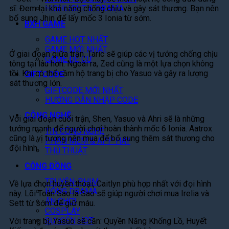
sĩ. Đem lại khả năng chống chịu và gây sát thương. Bạn nên
HIGHLIGHT & DRAMA
bổ sung Jhin để lấy mốc 3 Ionia từ sớm.
BXH GAME
GAME HOT NHẤT
GAME MỚI NHẤT
Ở giai đoạn giữa trận, Taric sẽ giúp các vị tướng chống chịu
GAME ĐỀ CỬ
tông tại lâu hơn. Ngoài ra, Zed cũng là một lựa chọn không
tồi. Khi có thể cầm hộ trang bị cho Yasuo và gây ra lượng
GIFTCODE
sát thương lớn.
GIFTCODE MỚI NHẤT
HƯỚNG DẪN NHẬP CODE
CÔNG NGHỆ
Với giai đoạn cuối trận, Shen, Yasuo và Ahri sẽ là những
tướng mạnh để người chơi hoàn thành mốc 6 Ionia. Aatrox
TIN CÔNG NGHỆ
cũng là vị tương nên mua để bổ sung thêm sát thương cho
PHẦN MỀM & APP HAY
đội hình.
THỦ THUẬT
CỘNG ĐỒNG
TRUYỆN-PHIM
Về lựa chọn huyền thoại, Caitlyn phù hợp nhất với đọi hình
HÓNG DRAMA
này. Lõi Toàn Sao là Sao sẽ giúp người chơi mua Irelia và
ĂN CHƠI
Sett từ sớm để giữ máu.
COSPLAY
SỰ KIỆN HOT
Với trang bị, Yasuo sẽ cần: Quyền Năng Khổng Lồ, Huyết