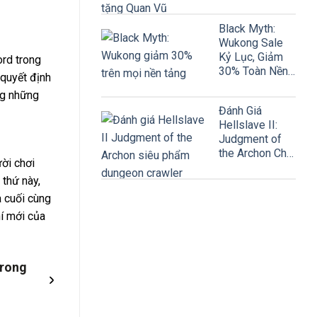
Vũ
Black Myth:
Wukong Sale
Kỷ Lục, Giảm
ord trong
30% Toàn Nền
 quyết định
Tảng
ng những
Đánh Giá
Hellslave II:
Judgment of
the Archon Chi
ười chơi
Tiết
 thứ này,
à cuối cùng
í mới của
trong