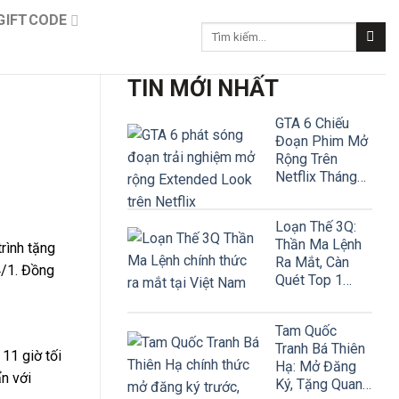
GIFTCODE
Tìm
kiếm:
TIN MỚI NHẤT
GTA 6 Chiếu
Đoạn Phim Mở
Rộng Trên
Netflix Tháng
Này!
Loạn Thế 3Q:
Thần Ma Lệnh
rình tặng
Ra Mắt, Càn
4/1. Đồng
Quét Top 1
Google Play
Tam Quốc
Tranh Bá Thiên
11 giờ tối
Hạ: Mở Đăng
n với
Ký, Tặng Quan