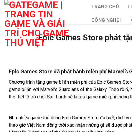
Bỏ
TRANG CHỦ
T
qua
nội
CÔNG NGHỆ
dung
Epic Games Store phát tặn
Epic Games Store đã phát hành miễn phí Marvel’s G
Chương trình tặng game bí ẩn miễn phí của Epic Games Store
game bí ẩn với Marvel’s Guardians of the Galaxy. Theo rò rỉ, 
thời tiết lộ trò chơi Sail Forth sẽ là tựa game miễn phí thông 
Như nhiều game thủ dùng Epic Games Store đã biết, dịch vụ 
theo giờ Việt Nam đồng thời xác nhận những gì sẽ được phát