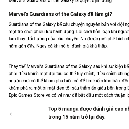
Marvel’s Guardians of the Galaxy là quyết định đúng.
Marvel’s Guardians of the Galaxy đã làm gì?
Guardians of the Galaxy kể câu chuyện nguyên bản với đội ng
một trò chơi phiêu lưu hành động. Lối chơi hỗn loạn khi ngườ
làm thay đổi hướng của câu chuyện. Nó được giới phê bình 
năm gần đây. Ngay cả khi nó bị đánh giá khá thấp.
Thay thế Marvel’s Guardians of the Galaxy sau khi sự kiện kết
phải điều khiển một đội tàu có thể tùy chỉnh, điều chỉnh chún
người chơi có thể khám phá biển cả để tìm kiếm kho báu, đồn
khám phá ra một bí mật đen tối sâu thẳm ẩn giấu bên trong
Epic Games Store và có vẻ như đã bắt đầu một cách thuận lợ
Top 5 manga được đánh giá cao n
trong 15 năm trở lại đây.