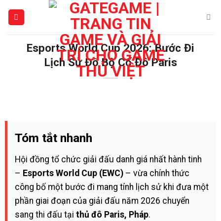
Bỏ
qua
nội
dung
Esports World Cup 2026: Bước Đi
Lịch Sử Đổ Bộ Cố Đô Paris
Tóm tắt nhanh
Hội đồng tổ chức giải đấu danh giá nhất hành tinh
–
Esports World Cup (EWC)
– vừa chính thức
công bố một bước đi mang tính lịch sử khi đưa một
phần giai đoạn của giải đấu năm 2026 chuyển
sang thi đấu tại
thủ đô Paris, Pháp
.