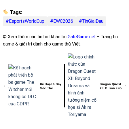
Tags:
#EsportsWorldCup
#EWC2026
#TinGiaiDau
© Xem thêm các tin hot khác tại
GateGame.net
– Trang tin
game & giải trí dành cho game thủ Việt.
Kế Hoạch Gây
Dragon Quest
Sốc The
XII: Di sản cuối
Witcher 4: Ra
cùng của cố
Mắt 3 Phần
họa sĩ Akira
Trong 6 Năm?
Toriyama