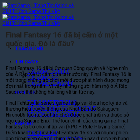
Bỏ
qua
nội
dung
Final Fantasy 16 đã bị cấm ở một
quốc gia. Đó là đâu?
TRANG CHỦ
TIN GAME
Final Fantasy 16 đã bị Cơ quan Công quyền về Nghe nhìn
TIN GAME MOBILE
của Ả Rập Xê Út cấm cửa tại nước này. Final Fantasy 16 là
TIN GAME PC
một trong những trò chơi mới được phát hành được mong
TIN GAME CONSOLE
đợi nhất trong năm. Vì vậy những người hâm mộ ở Ả Rập
Saudi có thể không hài lòng về tin tức này.
REVIEWS
TOP GAME TRENDING
Final Fantasy là series game nhập vai khoa học kỳ ảo và
REVIEW GAME PC – CONSOLE
thương hiệu truyền thông của Nhật Bản do Sakaguchi
REVIEW GAME MOBILE
Hironobu tạo ra. Loạt trò chơi được phát triển và thuộc sở
hữu của Square Enix. Thể loại chính của dòng game Final
ESPORT
Fantasy là trò chơi nhập vai (RPG – Role Playing Game).
Điểm khác biệt giữa Final Fantasy 16 so với những phiên
TIN GIẢI ĐẤU
bản tiền nhiệm của nó chính là bản 16 này được xếp hạng
TUYỂN THỦ & ĐỘI TUYỂN