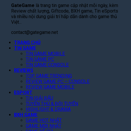
á
f
e
r
u
GateGame
là trang tin game cập nhật mỗi ngày, kèm
n
t
n
”
Đ
Review chất lượng, Giftcode, BXH game, Tin eSports
g
h
i
X
o
và nhiều nội dung giải trí hấp dẫn dành cho game thủ
C
e
n
u
ạ
Việt...
h
S
g
ấ
n
ơ
w
B
t
contact@gategame.net
P
i
o
á
S
h
N
r
TRANG CHỦ
n
ắ
i
h
TIN GAME
d
S
c
m
ấ
TIN GAME MOBILE
C
k
”
M
TIN GAME PC
t
h
i
,
ở
TIN GAME CONSOLE
2
i
n
T
R
REVIEWS
0
T
G
a
ộ
TOP GAME TRENDING
2
i
i
k
n
REVIEW GAME PC – CONSOLE
6
ế
á
e
g
REVIEW GAME MOBILE
t
R
-
T
ESPORT
!
ẻ
T
r
TIN GIẢI ĐẤU
,
w
ê
TUYỂN THỦ & ĐỘI TUYỂN
F
o
n
HIGHLIGHT & DRAMA
a
N
N
BXH GAME
n
â
e
GAME HOT NHẤT
K
n
GAME MỚI NHẤT
t
h