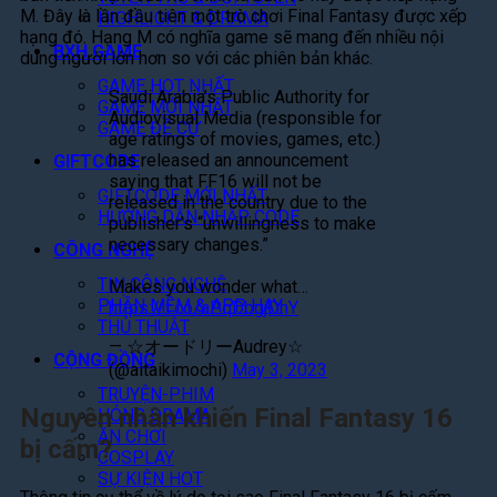
M. Đây là lần đầu tiên một trò chơi Final Fantasy được xếp
HIGHLIGHT & DRAMA
hạng đó. Hạng M có nghĩa game sẽ mang đến nhiều nội
BXH GAME
dung người lớn hơn so với các phiên bản khác.
GAME HOT NHẤT
Saudi Arabia’s Public Authority for
GAME MỚI NHẤT
Audiovisual Media (responsible for
GAME ĐỀ CỬ
age ratings of movies, games, etc.)
has released an announcement
GIFTCODE
saying that FF16 will not be
GIFTCODE MỚI NHẤT
released in the country due to the
HƯỚNG DẪN NHẬP CODE
publisher’s “unwillingness to make
necessary changes.”
CÔNG NGHỆ
TIN CÔNG NGHỆ
Makes you wonder what…
PHẦN MỀM & APP HAY
https://t.co/aPqDbgjOhY
THỦ THUẬT
— ☆オードリーAudrey☆
CỘNG ĐỒNG
(@aitaikimochi)
May 3, 2023
TRUYỆN-PHIM
Nguyên nhân khiến Final Fantasy 16
HÓNG DRAMA
ĂN CHƠI
bị cấm?
COSPLAY
SỰ KIỆN HOT