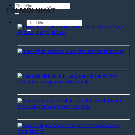
Tìm
TIN MỚI NHẤT
kiếm:
Tìm
T
kiếm:
a
m
Q
u
B
ố
l
c
a
T
c
r
k
Đ
a
M
á
n
y
n
h
t
h
B
h
G
M
á
:
i
a
T
W
á
r
h
u
H
v
i
k
e
e
N
ê
o
l
l
o
n
n
l
’
r