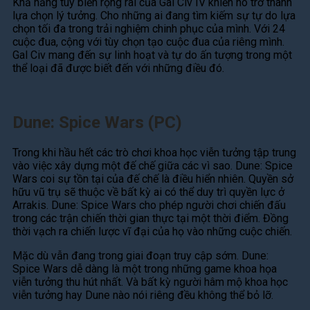
Khả năng tùy biến rộng rãi của Gal Civ IV khiến nó trở thành
lựa chọn lý tưởng. Cho những ai đang tìm kiếm sự tự do lựa
chọn tối đa trong trải nghiệm chinh phục của mình. Với 24
cuộc đua, cộng với tùy chọn tạo cuộc đua của riêng mình.
Gal Civ mang đến sự linh hoạt và tự do ấn tượng trong một
thể loại đã được biết đến với những điều đó.
Dune: Spice Wars (PC)
Trong khi hầu hết các trò chơi khoa học viễn tưởng tập trung
vào việc xây dựng một đế chế giữa các vì sao. Dune: Spice
Wars coi sự tồn tại của đế chế là điều hiển nhiên. Quyền sở
hữu vũ trụ sẽ thuộc về bất kỳ ai có thể duy trì quyền lực ở
Arrakis. Dune: Spice Wars cho phép người chơi chiến đấu
trong các trận chiến thời gian thực tại một thời điểm. Đồng
thời vạch ra chiến lược vĩ đại của họ vào những cuộc chiến.
Mặc dù vẫn đang trong giai đoạn truy cập sớm. Dune:
Spice Wars dễ dàng là một trong những game khoa họa
viễn tưởng thu hút nhất. Và bất kỳ người hâm mộ khoa học
viễn tưởng hay Dune nào nói riêng đều không thể bỏ lỡ.