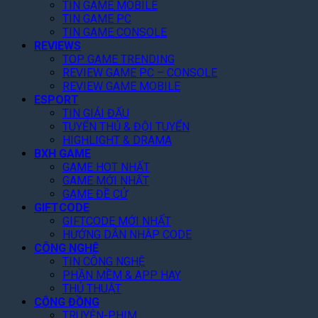
x
TIN GAME MOBILE
Q
ă
ỷ
I
TIN GAME PC
T
u
n
L
:
TIN GAME CONSOLE
h
é
g
ụ
J
REVIEWS
á
t
K
c
u
TOP GAME TRENDING
n
T
ý
,
d
REVIEW GAME PC – CONSOLE
g
o
,
G
g
REVIEW GAME MOBILE
N
p
T
i
m
ESPORT
à
1
ặ
ả
e
TIN GIẢI ĐẤU
y
G
n
m
n
TUYỂN THỦ & ĐỘI TUYỂN
!
o
g
3
t
HIGHLIGHT & DRAMA
o
Q
0
o
BXH GAME
g
u
%
f
GAME HOT NHẤT
l
a
T
GAME MỚI NHẤT
t
e
n
o
GAME ĐỀ CỬ
h
P
V
GIFTCODE
à
e
l
ũ
GIFTCODE MỚI NHẤT
n
A
a
HƯỚNG DẪN NHẬP CODE
N
r
y
CÔNG NGHỆ
ề
c
TIN CÔNG NGHỆ
n
h
PHẦN MỀM & APP HAY
T
o
THỦ THUẬT
ả
n
CỘNG ĐỒNG
n
C
TRUYỆN-PHIM