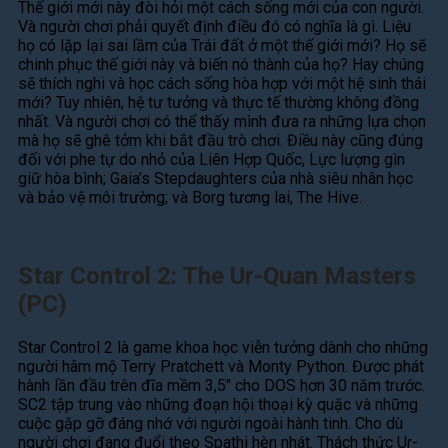
Thế giới mới này đòi hỏi một cách sống mới của con người.
Và người chơi phải quyết định điều đó có nghĩa là gì. Liệu
họ có lặp lại sai lầm của Trái đất ở một thế giới mới? Họ sẽ
chinh phục thế giới này và biến nó thành của họ? Hay chúng
sẽ thích nghi và học cách sống hòa hợp với một hệ sinh thái
mới? Tuy nhiên, hệ tư tưởng và thực tế thường không đồng
nhất. Và người chơi có thể thấy mình đưa ra những lựa chọn
mà họ sẽ ghê tởm khi bắt đầu trò chơi. Điều này cũng đúng
đối với phe tự do nhỏ của Liên Hợp Quốc, Lực lượng gìn
giữ hòa bình; Gaia’s Stepdaughters của nhà siêu nhân học
và bảo vệ môi trường; và Borg tương lai, The Hive.
Star Control 2: The Ur-Quan Masters
(PC)
Star Control 2 là game khoa học viễn tưởng dành cho những
người hâm mộ Terry Pratchett và Monty Python. Được phát
hành lần đầu trên đĩa mềm 3,5″ cho DOS hơn 30 năm trước.
SC2 tập trung vào những đoạn hội thoại kỳ quặc và những
cuộc gặp gỡ đáng nhớ với người ngoài hành tinh. Cho dù
người chơi đang đuổi theo Spathi hèn nhát. Thách thức Ur-