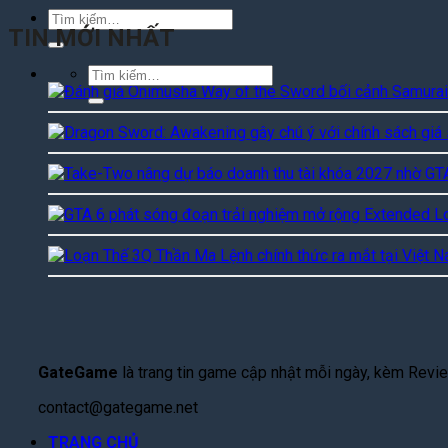
Tìm
TIN MỚI NHẤT
kiếm:
Tìm
kiếm:
GateGame
là trang tin game cập nhật mỗi ngày, kèm Review
contact@gategame.net
TRANG CHỦ