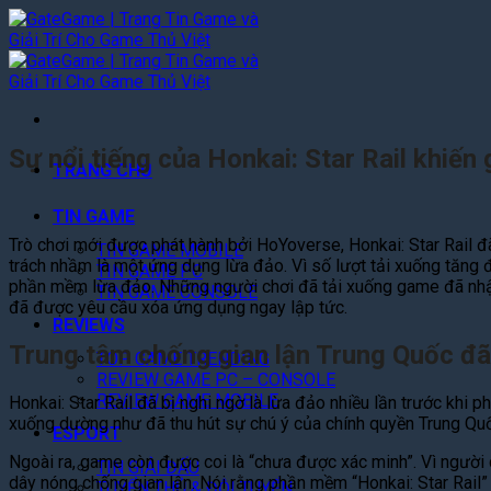
Bỏ
qua
nội
dung
Sự nổi tiếng của Honkai: Star Rail khiế
TRANG CHỦ
TIN GAME
Trò chơi mới được phát hành bởi HoYoverse, Honkai: Star Rail đ
TIN GAME MOBILE
trách nhầm là một ứng dụng lừa đảo. Vì số lượt tải xuống tăng 
TIN GAME PC
phần mềm lừa đảo. Những người chơi đã tải xuống game đã nhận
TIN GAME CONSOLE
đã được yêu cầu xóa ứng dụng ngay lập tức.
REVIEWS
Trung tâm chống gian lận Trung Quốc đã 
TOP GAME TRENDING
REVIEW GAME PC – CONSOLE
REVIEW GAME MOBILE
Honkai: Star Rail đã bị nghi ngờ là lừa đảo nhiều lần trước khi p
xuống dường như đã thu hút sự chú ý của chính quyền Trung Qu
ESPORT
Ngoài ra, game còn được coi là “chưa được xác minh”. Vì người c
TIN GIẢI ĐẤU
dây nóng chống gian lận. Nói rằng phần mềm “Honkai: Star Rail” 
TUYỂN THỦ & ĐỘI TUYỂN