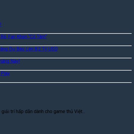
!
 Rẻ, Fan Khen “Có Tâm”
Nâng Dự Báo Lên 8,2 Tỷ USD
háng Này!
 Play
iải trí hấp dẫn dành cho game thủ Việt...