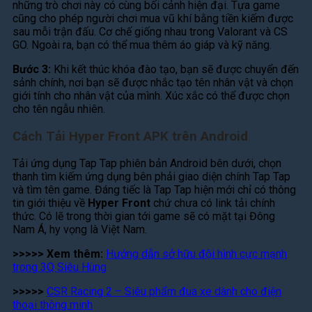
những trò chơi này có cùng bối cảnh hiện đại. Tựa game
cũng cho phép người chơi mua vũ khí bằng tiền kiếm được
sau mỗi trận đấu. Cơ chế giống nhau trong Valorant và CS
GO. Ngoài ra, bạn có thể mua thêm áo giáp và kỹ năng.
Bước 3:
Khi kết thúc khóa đào tạo, bạn sẽ được chuyển đến
sảnh chính, nơi bạn sẽ được nhắc tạo tên nhân vật và chọn
giới tính cho nhân vật của mình. Xúc xắc có thể được chọn
cho tên ngẫu nhiên.
Cách Tải Hyper Front APK trên Android
Tải ứng dụng Tap Tap phiên bản Android bên dưới, chọn
thanh tìm kiếm ứng dụng bên phải giao diện chính Tap Tap
và tìm tên game. Đáng tiếc là Tap Tap hiện mới chỉ có thông
tin giới thiệu về
Hyper Front
chứ chưa có link tải chính
thức. Có lẽ trong thời gian tới game sẽ có mặt tại Đông
Nam Á, hy vọng là Việt Nam.
>>>>> Xem thêm:
Hướng dẫn sở hữu đội hình cực mạnh
trong 3Q Siêu Hùng
>>>>>
CSR Racing 2 – Siêu phẩm đua xe dành cho điện
thoại thông minh