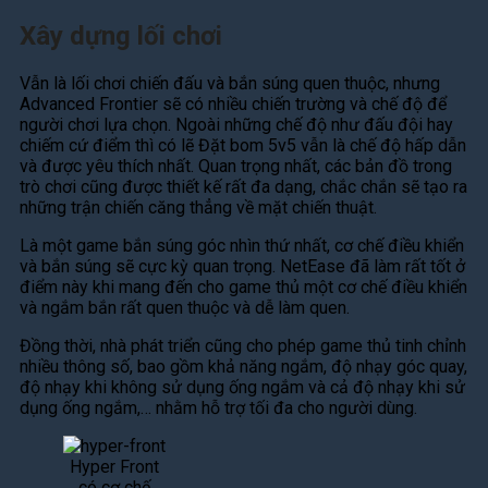
Xây dựng lối chơi
Vẫn là lối chơi chiến đấu và bắn súng quen thuộc, nhưng
Advanced Frontier sẽ có nhiều chiến trường và chế độ để
người chơi lựa chọn. Ngoài những chế độ như đấu đội hay
chiếm cứ điểm thì có lẽ Đặt bom 5v5 vẫn là chế độ hấp dẫn
và được yêu thích nhất. Quan trọng nhất, các bản đồ trong
trò chơi cũng được thiết kế rất đa dạng, chắc chắn sẽ tạo ra
những trận chiến căng thẳng về mặt chiến thuật.
Là một game bắn súng góc nhìn thứ nhất, cơ chế điều khiển
và bắn súng sẽ cực kỳ quan trọng. NetEase đã làm rất tốt ở
điểm này khi mang đến cho game thủ một cơ chế điều khiển
và ngắm bắn rất quen thuộc và dễ làm quen.
Đồng thời, nhà phát triển cũng cho phép game thủ tinh chỉnh
nhiều thông số, bao gồm khả năng ngắm, độ nhạy góc quay,
độ nhạy khi không sử dụng ống ngắm và cả độ nhạy khi sử
dụng ống ngắm,… nhằm hỗ trợ tối đa cho người dùng.
Hyper Front
có cơ chế