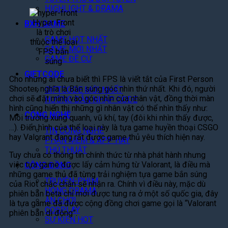
HIGHLIGHT & DRAMA
Hyper Front
BXH GAME
là trò chơi
GAME HOT NHẤT
thuộc thể loại
GAME MỚI NHẤT
FPS bắn
GAME ĐỀ CỬ
súng
GIFTCODE
Cho những ai chưa biết thì FPS là viết tắt của First Person
Shooter, nghĩa là Bắn súng góc nhìn thứ nhất. Khi đó, người
GIFTCODE MỚI NHẤT
chơi sẽ đặt mình vào góc nhìn của nhân vật, đồng thời màn
HƯỚNG DẪN NHẬP CODE
hình cũng hiển thị những gì nhân vật có thể nhìn thấy như:
CÔNG NGHỆ
Môi trường xung quanh, vũ khí, tay (đôi khi nhìn thấy được,
…). Điển hình của thể loại này là tựa game huyền thoại CSGO
TIN CÔNG NGHỆ
hay Valorant đang rất được game thủ yêu thích hiện nay.
PHẦN MỀM & APP HAY
THỦ THUẬT
Tuy chưa có thông tin chính thức từ nhà phát hành nhưng
việc tựa game được lấy cảm hứng từ Valorant, là điều mà
CỘNG ĐỒNG
những game thủ đã từng trải nghiệm tựa game bắn súng
TRUYỆN-PHIM
của Riot chắc chắn sẽ nhận ra. Chính vì điều này, mặc dù
HÓNG DRAMA
phiên bản beta chỉ mới được tung ra ở một số quốc gia, đây
ĂN CHƠI
là tựa game đã được cộng đồng chơi game gọi là “Valorant
COSPLAY
phiên bản di động”.
SỰ KIỆN HOT