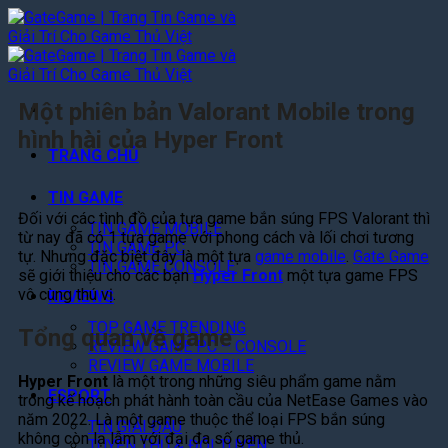
Bỏ
qua
nội
dung
Một phiên bản Valorant Mobile trong
hình hài của Hyper Front
TRANG CHỦ
TIN GAME
Đối với các tình đồ của tựa game bắn súng FPS Valorant thì
TIN GAME MOBILE
từ nay đã có 1 tựa game với phong cách và lối chơi tương
TIN GAME PC
tự. Nhưng đặc biệt đây là một tựa
game mobile
.
Gate Game
TIN GAME CONSOLE
sẽ giới thiệu cho các bạn
Hyper Front
một tựa game FPS
vô cùng thú vị.
REVIEWS
TOP GAME TRENDING
Tổng quan về game
REVIEW GAME PC – CONSOLE
REVIEW GAME MOBILE
Hyper Front
là một trong những siêu phẩm game nằm
ESPORT
trong kế hoạch phát hành toàn cầu của NetEase Games vào
năm 2022. Là một game thuộc thể loại FPS bắn súng
TIN GIẢI ĐẤU
không còn lạ lẫm với đại đa số game thủ.
TUYỂN THỦ & ĐỘI TUYỂN