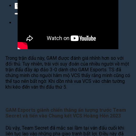
Tìm
kiếm:
Tìm
kiếm:
Trong trận đấu này, GAM được đánh giá nhỉnh hơn so với
đối thủ. Tuy nhiên, trái với suy đoán của nhiều người về một
trận đấu đầy áp đảo 3-0 dành cho GAM Esports. TS đã
chứng minh cho người hâm mộ VCS thấy rằng mình cũng có
thể tạo nên bất ngờ. Khi dồn nhà vua VCS vào chân tường
khi kéo đến ván thi đấu thứ 5.
GAM Esports giành chiến thắng ấn tượng trước Team
Secret và tiến vào Chung kết VCS Hoàng Hôn 2023
Dù vậy, Team Secret đã mắc sai lầm tại ván đấu cuối khi
liên tục lao vào những pha giao tranh bất lợi. Điều này đã