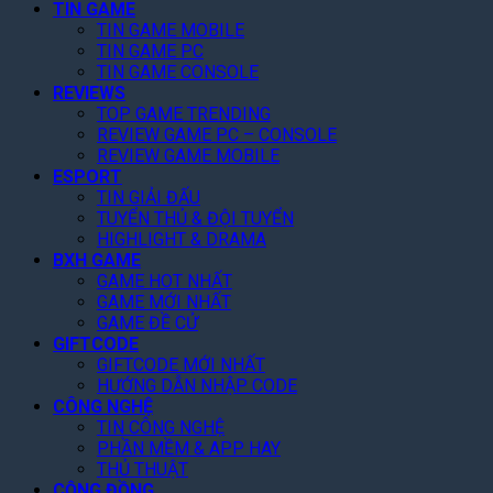
T
TIN GAME
G
a
ộ
L
i
TIN GAME MOBILE
i
k
n
ệ
TIN GAME PC
ế
á
e
g
n
TIN GAME CONSOLE
t
R
-
T
h
REVIEWS
!
ẻ
T
r
R
TOP GAME TRENDING
,
w
ê
a
REVIEW GAME PC – CONSOLE
F
o
n
M
REVIEW GAME MOBILE
a
N
N
ắ
ESPORT
n
â
e
t
TIN GIẢI ĐẤU
K
n
t
,
TUYỂN THỦ & ĐỘI TUYỂN
h
g
f
C
HIGHLIGHT & DRAMA
e
D
l
à
BXH GAME
n
ự
i
n
GAME HOT NHẤT
“
B
x
GAME MỚI NHẤT
Q
C
á
T
GAME ĐỀ CỬ
u
ó
o
GIFTCODE
h
é
T
L
GIFTCODE MỚI NHẤT
á
t
â
HƯỚNG DẪN NHẬP CODE
ê
n
T
m
CÔNG NGHỆ
n
g
o
TIN CÔNG NGHỆ
”
8
N
p
PHẦN MỀM & APP HAY
,
à
1
THỦ THUẬT
2
y
G
CỘNG ĐỒNG