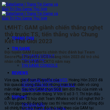
Bỏ
qua
nội
dung
LMHT: GAM giành chiến thắng nghẹt
thở trước TS, tiến thẳng vào Chung
TRANG CHỦ
Kết Thế Giới 2023
TIN GAME
Đội tuyển GAM Esports chính thức đánh bại Team
TIN GAME MOBILE
Secret tại Playoffs VCS Hoàng Hôn 2023 để trở chủ
TIN GAME PC
nhân của tấm vé đến CKTG năm nay.
TIN GAME CONSOLE
REVIEWS
Vừa qua, giai đoạn Playoffs của
VCS
Hoàng Hôn 2023 đã
TOP GAME TRENDING
trải qua các vòng đấu. Với những màn trình diễn vô cùng
REVIEW GAME PC – CONSOLE
mãn nhãn. Sau khi GAM chọn SGB làm đối thủ của mình và
REVIEW GAME MOBILE
nhẹ nhàng giành chiến thắng. V Với tỉ số 3-1. Thì trận đấu
ESPORT
còn lại giữa TS hủy diệt Team Whales với tỉ số nghẹt thở 3-
0. Với phong độ đang bay cao thì Hasmed và các đồng đội
TIN GIẢI ĐẤU
sẽ chính thức trở thành đối thủ tiếp theo của GAM tại
TUYỂN THỦ & ĐỘI TUYỂN