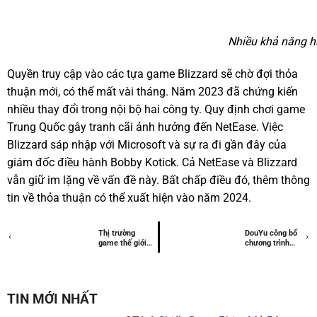
Nhiều khả năng ha
Quyền truy cập vào các tựa game Blizzard sẽ chờ đợi thỏa
thuận mới, có thể mất vài tháng. Năm 2023 đã chứng kiến ​​
nhiều thay đổi trong nội bộ hai công ty. Quy định chơi game
Trung Quốc gây tranh cãi ảnh hưởng đến NetEase. Việc
Blizzard sáp nhập với Microsoft và sự ra đi gần đây của
giám đốc điều hành Bobby Kotick. Cả NetEase và Blizzard
vẫn giữ im lặng về vấn đề này. Bất chấp điều đó, thêm thông
tin về thỏa thuận có thể xuất hiện vào năm 2024.
Thị trường
DouYu công bố
game thế giới
chương trình
năm 2024 sẽ
mua lại cổ phần
biến động ra
sao?
TIN MỚI NHẤT