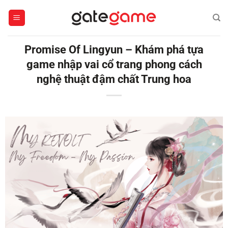
Bỏ
qua
nội
dung
Promise Of Lingyun – Khám phá tựa
game nhập vai cổ trang phong cách
nghệ thuật đậm chất Trung hoa