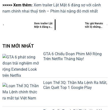
>>>>> Xem thêm:
Xem trailer Lật Mặt 6 đáng sợ với cảnh
nam chính nhai thuỷ tinh – Phim hài nặng đô mới nhất
Xem trailer Lật
Tác giả Naruto
Mặt 6 đáng sợ
tiết lộ những
với cảnh nam
nhân vật bị fan
chính nhai thuỷ
ghét lại được kỳ
tinh – Phim hài
vọng trong tương
nặng đô mới
lai
nhất
TIN MỚI NHẤT
GTA 6 Chiếu Đoạn Phim Mở Rộng
Trên Netflix Tháng Này!
Loạn Thế 3Q: Thần Ma Lệnh Ra Mắt,
Càn Quét Top 1 Google Play