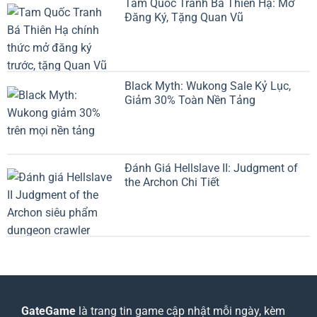
Tam Quốc Tranh Bá Thiên Hạ: Mở
Đăng Ký, Tặng Quan Vũ
Black Myth: Wukong Sale Kỷ Lục,
Giảm 30% Toàn Nền Tảng
Đánh Giá Hellslave II: Judgment of
the Archon Chi Tiết
GateGame
là trang tin game cập nhật mỗi ngày, kèm