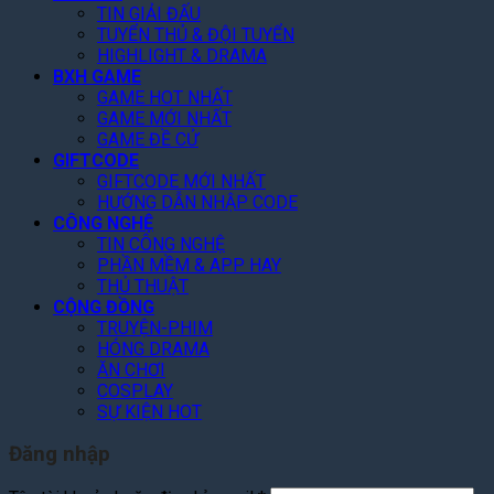
n
â
e
t
TIN GIẢI ĐẤU
K
n
t
,
TUYỂN THỦ & ĐỘI TUYỂN
h
g
f
C
HIGHLIGHT & DRAMA
e
D
l
à
BXH GAME
n
ự
i
n
GAME HOT NHẤT
“
B
x
GAME MỚI NHẤT
Q
C
á
T
GAME ĐỀ CỬ
u
ó
o
GIFTCODE
h
é
T
L
GIFTCODE MỚI NHẤT
á
t
â
HƯỚNG DẪN NHẬP CODE
ê
n
T
m
CÔNG NGHỆ
n
g
o
TIN CÔNG NGHỆ
”
8
N
p
PHẦN MỀM & APP HAY
,
à
1
THỦ THUẬT
2
y
G
CỘNG ĐỒNG
T
!
o
TRUYỆN-PHIM
ỷ
o
HÓNG DRAMA
U
g
ĂN CHƠI
S
l
COSPLAY
D
e
SỰ KIỆN HOT
P
l
Đăng nhập
a
y