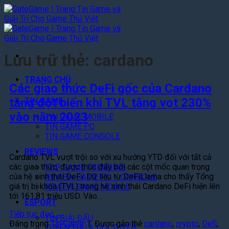
Bỏ
qua
nội
dung
Lưu trữ thẻ:
cardano
TRANG CHỦ
Các giao thức DeFi gốc của Cardano
tăng đột biến khi TVL tăng vọt 230%
TIN GAME
vào năm 2023
TIN GAME MOBILE
TIN GAME PC
TIN GAME CONSOLE
REVIEWS
Cardano TVL vượt trội so với xu hướng YTD đối với tất cả
các giao thức, được thúc đẩy bởi các cột mốc quan trọng
TOP GAME TRENDING
của hệ sinh thái DeFi. Dữ liệu từ DeFiLlama cho thấy Tổng
REVIEW GAME PC – CONSOLE
giá trị bị khóa (TVL) trong hệ sinh thái Cardano DeFi hiện lên
REVIEW GAME MOBILE
tới 161,81 triệu USD. Vào…
ESPORT
Tiếp tục đọc
→
TIN GIẢI ĐẤU
Đăng trong
Tin Game
|
Được gắn thẻ
cardano
,
crypto
,
Defi
,
TUYỂN THỦ & ĐỘI TUYỂN