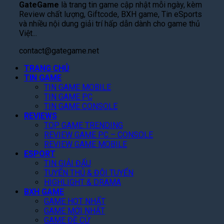
Q
GateGame
là trang tin game cập nhật mỗi ngày, kèm
w
B
t
P
:
Review chất lượng, Giftcode, BXH game, Tin eSports
o
á
S
h
T
và nhiều nội dung giải trí hấp dẫn dành cho game thủ
r
n
ắ
i
h
Việt...
d
S
c
m
ầ
C
k
”
M
contact@gategame.net
n
h
i
,
ở
M
i
n
TRANG CHỦ
T
R
a
T
TIN GAME
G
a
ộ
L
i
TIN GAME MOBILE
i
k
n
ệ
TIN GAME PC
ế
á
e
g
n
TIN GAME CONSOLE
t
R
-
T
h
REVIEWS
!
ẻ
T
r
R
TOP GAME TRENDING
,
w
ê
a
REVIEW GAME PC – CONSOLE
F
o
n
M
REVIEW GAME MOBILE
a
N
N
ắ
ESPORT
n
â
e
t
TIN GIẢI ĐẤU
K
n
t
,
TUYỂN THỦ & ĐỘI TUYỂN
h
g
f
C
HIGHLIGHT & DRAMA
e
D
l
à
BXH GAME
n
ự
i
n
GAME HOT NHẤT
“
B
x
GAME MỚI NHẤT
Q
C
á
T
GAME ĐỀ CỬ
u