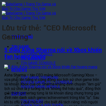
Bỏ
qua
nội
dung
Lưu trữ thẻ:
“CEO Microsoft
Gaming”
TRANG CHỦ
TIN GAME
5 điều Asha Sharma nói về Xbox khiến
TIN GAME MOBILE
fan hoang mang
TIN GAME PC
TIN GAME CONSOLE
REVIEWS
Asha Sharma – tân CEO mảng Microsoft Gaming/Xbox –
TOP GAME TRENDING
vừa phải lên tiếng vì cộng đồng soi lịch sử chơi game trên
REVIEW GAME PC – CONSOLE
tài khoản Xbox của cô. Sharma khẳng định chuyện “làm giả”
REVIEW GAME MOBILE
lịch sử chơi là ý tưởng tệ và “không thể hiệu quả”, đồng thời
giải thích gamertag từng là tài khoản dùng chung trong gia
ESPORT
đình nên danh sách game/achievement trông khá “lạ”. Sau
TIN GIẢI ĐẤU
khi bị chú ý quá mức, cô cho biết đã tách riêng: mỗi người
TUYỂN THỦ & ĐỘI TUYỂN