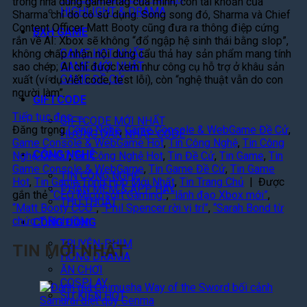
trong nhà dùng gamertag của mình, còn tài khoản của
HIGHLIGHT & DRAMA
Sharma chỉ do cô sử dụng. Song song đó, Sharma và Chief
Content Officer Matt Booty cũng đưa ra thông điệp cứng
BXH GAME
rắn về AI: Xbox sẽ không “đổ ngập hệ sinh thái bằng slop”,
GAME HOT NHẤT
không chấp nhận nội dung cẩu thả hay sản phẩm mang tính
GAME MỚI NHẤT
sao chép; AI chỉ được xem như công cụ hỗ trợ ở khâu sản
GAME ĐỀ CỬ
xuất (ví dụ viết code, test lỗi), còn “nghệ thuật vẫn do con
người làm”.
GIFTCODE
Tiếp tục đọc
→
GIFTCODE MỚI NHẤT
Đăng trong
Công Nghệ
,
Game Console & WebGame Đề Cử
,
HƯỚNG DẪN NHẬP CODE
Game Console & WebGame Hot
,
Tin Công Nghệ
,
Tin Công
CÔNG NGHỆ
Nghệ Đề Cử
,
Tin Công Nghệ Hot
,
Tin Đề Cử
,
Tin Game
,
Tin
Game Console & WebGame
,
Tin Game Đề Cử
,
Tin Game
TIN CÔNG NGHỆ
Hot
,
Tin Game Tổng Hợp Mới Nhất
,
Tin Trang Chủ
|
Được
PHẦN MỀM & APP HAY
gắn thẻ
“CEO Microsoft Gaming”
,
“lãnh đạo Xbox mới”
,
THỦ THUẬT
“Matt Booty CCO”
,
“Phil Spencer rời vị trí”
,
“Sarah Bond từ
chức
1
Bình luận
CỘNG ĐỒNG
TRUYỆN-PHIM
TIN MỚI NHẤT
HÓNG DRAMA
ĂN CHƠI
Đ
COSPLAY
á
SỰ KIỆN HOT